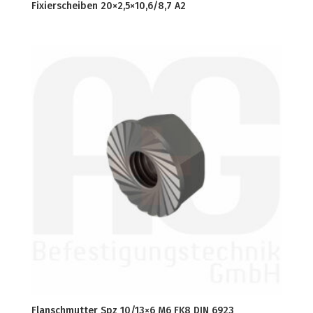
Fixierscheiben 20×2,5×10,6/8,7 A2
Flanschmutter Spz 10/13×6 M6 FK8 DIN 6923