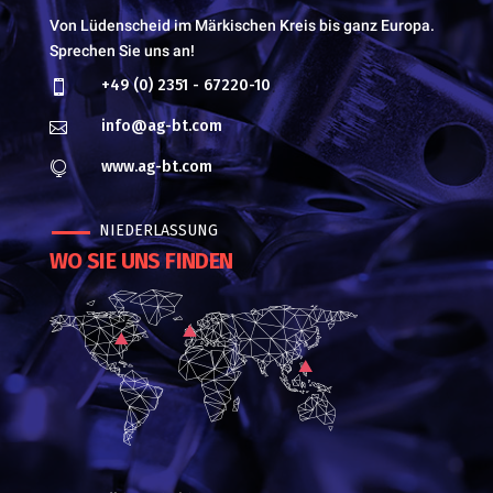
Von Lüdenscheid im Märkischen Kreis bis ganz Europa.
Sprechen Sie uns an!
+49 (0) 2351 - 67220-10

info@ag-bt.com

www.ag-bt.com

NIEDERLASSUNG
WO SIE UNS FINDEN