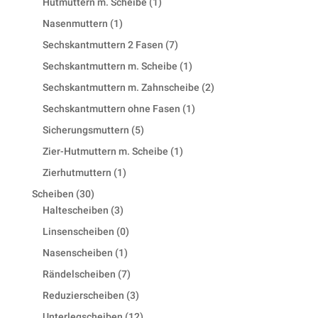
1
Hutmuttern m. Scheibe
1
product
1
Nasenmuttern
1
product
7
Sechskantmuttern 2 Fasen
7
products
1
Sechskantmuttern m. Scheibe
1
product
2
Sechskantmuttern m. Zahnscheibe
2
products
1
Sechskantmuttern ohne Fasen
1
product
5
Sicherungsmuttern
5
products
1
Zier-Hutmuttern m. Scheibe
1
product
1
Zierhutmuttern
1
product
30
Scheiben
30
products
3
Haltescheiben
3
products
0
Linsenscheiben
0
products
1
Nasenscheiben
1
product
7
Rändelscheiben
7
products
3
Reduzierscheiben
3
products
12
Unterlegscheiben
12