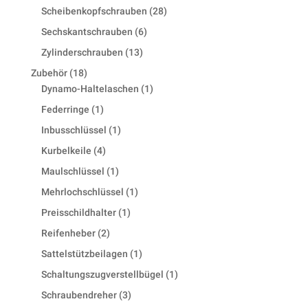
products
28
Scheibenkopfschrauben
28
products
6
Sechskantschrauben
6
products
13
Zylinderschrauben
13
products
18
Zubehör
18
products
1
Dynamo-Haltelaschen
1
product
1
Federringe
1
product
1
Inbusschlüssel
1
product
4
Kurbelkeile
4
products
1
Maulschlüssel
1
product
1
Mehrlochschlüssel
1
product
1
Preisschildhalter
1
product
2
Reifenheber
2
products
1
Sattelstützbeilagen
1
product
1
Schaltungszugverstellbügel
1
product
3
Schraubendreher
3