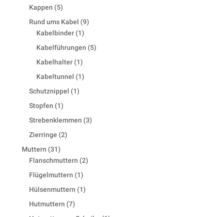
5
products
Kappen
5
products
9
Rund ums Kabel
9
1
products
Kabelbinder
1
product
5
Kabelführungen
5
products
1
Kabelhalter
1
product
1
Kabeltunnel
1
product
1
Schutznippel
1
product
1
Stopfen
1
product
3
Strebenklemmen
3
products
2
Zierringe
2
products
31
Muttern
31
products
2
Flanschmuttern
2
products
1
Flügelmuttern
1
product
1
Hülsenmuttern
1
product
7
Hutmuttern
7
products