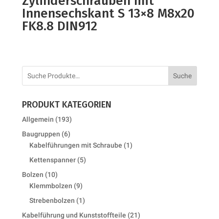
Zylinderschrauben mit
Innensechskant S 13×8 M8x20
FK8.8 DIN912
Suche
PRODUKT KATEGORIEN
193
Allgemein
193
products
6
Baugruppen
6
products
1
Kabelführungen mit Schraube
1
product
5
Kettenspanner
5
products
10
Bolzen
10
products
9
Klemmbolzen
9
products
1
Strebenbolzen
1
product
21
Kabelführung und Kunststoffteile
21