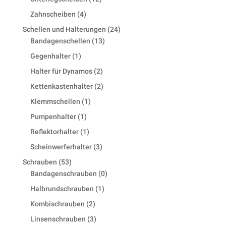
products
4
Zahnscheiben
4
products
24
Schellen und Halterungen
24
13
products
Bandagenschellen
13
products
1
Gegenhalter
1
product
2
Halter für Dynamos
2
products
2
Kettenkastenhalter
2
products
1
Klemmschellen
1
product
1
Pumpenhalter
1
product
1
Reflektorhalter
1
product
3
Scheinwerferhalter
3
products
53
Schrauben
53
products
0
Bandagenschrauben
0
products
1
Halbrundschrauben
1
product
2
Kombischrauben
2
products
3
Linsenschrauben
3