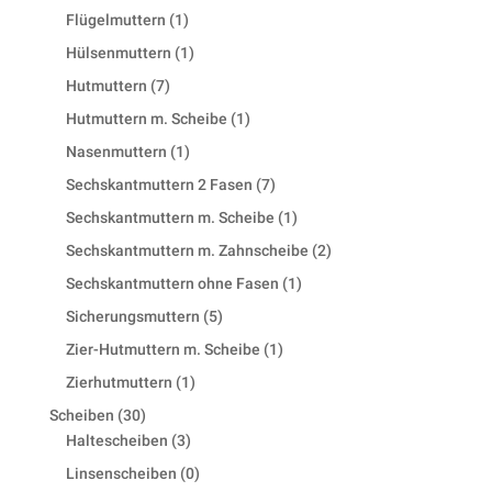
products
1
Flügelmuttern
1
product
1
Hülsenmuttern
1
product
7
Hutmuttern
7
products
1
Hutmuttern m. Scheibe
1
product
1
Nasenmuttern
1
product
7
Sechskantmuttern 2 Fasen
7
products
1
Sechskantmuttern m. Scheibe
1
product
2
Sechskantmuttern m. Zahnscheibe
2
products
1
Sechskantmuttern ohne Fasen
1
product
5
Sicherungsmuttern
5
products
1
Zier-Hutmuttern m. Scheibe
1
product
1
Zierhutmuttern
1
product
30
Scheiben
30
products
3
Haltescheiben
3
products
0
Linsenscheiben
0