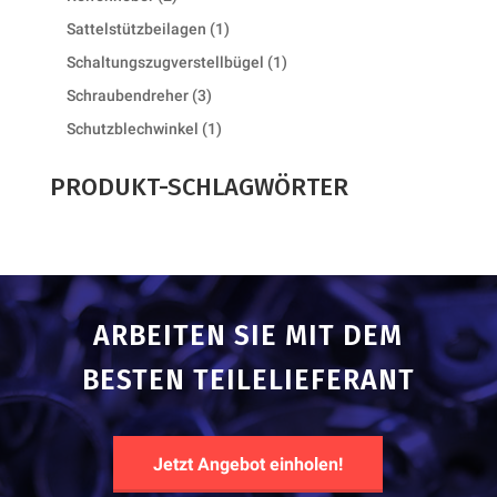
products
1
Sattelstützbeilagen
1
product
1
Schaltungszugverstellbügel
1
product
3
Schraubendreher
3
products
1
Schutzblechwinkel
1
product
PRODUKT-SCHLAGWÖRTER
ARBEITEN SIE MIT DEM
BESTEN TEILELIEFERANT
Jetzt Angebot einholen!