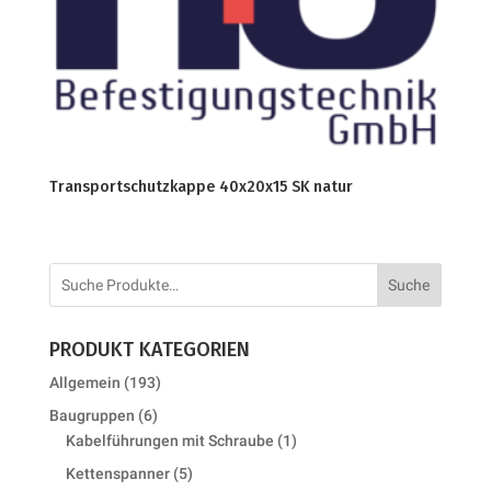
Transportschutzkappe 40x20x15 SK natur
Suche
PRODUKT KATEGORIEN
193
Allgemein
193
products
6
Baugruppen
6
products
1
Kabelführungen mit Schraube
1
product
5
Kettenspanner
5