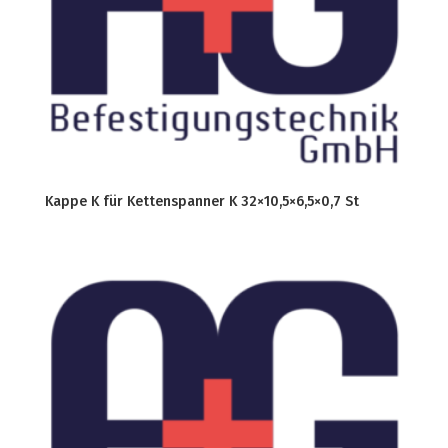
Kappe K für Kettenspanner K 32×10,5×6,5×0,7 St