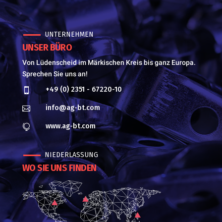
UNTERNEHMEN
UNSER BÜRO
Von Lüdenscheid im Märkischen Kreis bis ganz Europa.
Sprechen Sie uns an!
+49 (0) 2351 - 67220-10

info@ag-bt.com

www.ag-bt.com

NIEDERLASSUNG
WO SIE UNS FINDEN