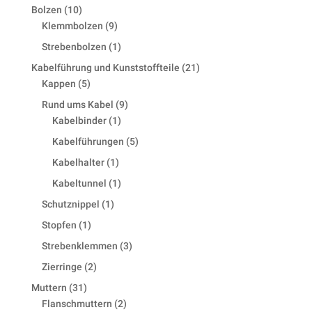
products
10
Bolzen
10
products
9
Klemmbolzen
9
products
1
Strebenbolzen
1
product
21
Kabelführung und Kunststoffteile
21
5
products
Kappen
5
products
9
Rund ums Kabel
9
1
products
Kabelbinder
1
product
5
Kabelführungen
5
products
1
Kabelhalter
1
product
1
Kabeltunnel
1
product
1
Schutznippel
1
product
1
Stopfen
1
product
3
Strebenklemmen
3
products
2
Zierringe
2
products
31
Muttern
31
products
2
Flanschmuttern
2