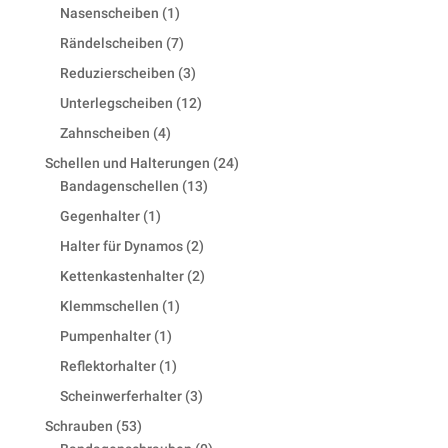
products
1
Nasenscheiben
1
product
7
Rändelscheiben
7
products
3
Reduzierscheiben
3
products
12
Unterlegscheiben
12
products
4
Zahnscheiben
4
products
24
Schellen und Halterungen
24
13
products
Bandagenschellen
13
products
1
Gegenhalter
1
product
2
Halter für Dynamos
2
products
2
Kettenkastenhalter
2
products
1
Klemmschellen
1
product
1
Pumpenhalter
1
product
1
Reflektorhalter
1
product
3
Scheinwerferhalter
3
products
53
Schrauben
53
products
0