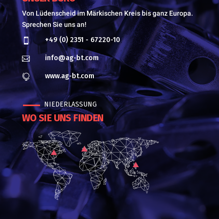
Von Lüdenscheid im Märkischen Kreis bis ganz Europa.
Sprechen Sie uns an!
+49 (0) 2351 - 67220-10

info@ag-bt.com

www.ag-bt.com

NIEDERLASSUNG
WO SIE UNS FINDEN