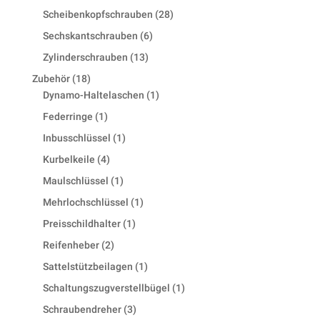
products
28
Scheibenkopfschrauben
28
products
6
Sechskantschrauben
6
products
13
Zylinderschrauben
13
products
18
Zubehör
18
products
1
Dynamo-Haltelaschen
1
product
1
Federringe
1
product
1
Inbusschlüssel
1
product
4
Kurbelkeile
4
products
1
Maulschlüssel
1
product
1
Mehrlochschlüssel
1
product
1
Preisschildhalter
1
product
2
Reifenheber
2
products
1
Sattelstützbeilagen
1
product
1
Schaltungszugverstellbügel
1
product
3
Schraubendreher
3