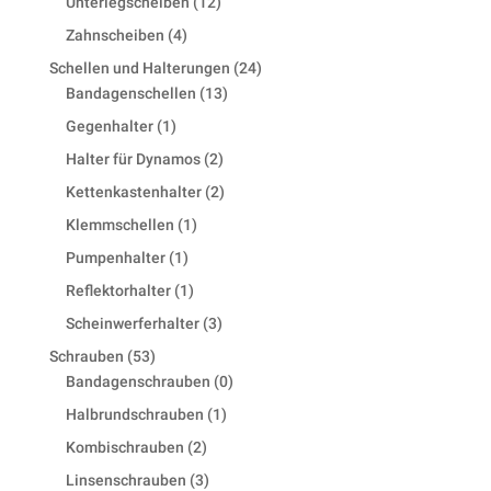
12
Unterlegscheiben
12
products
4
Zahnscheiben
4
products
24
Schellen und Halterungen
24
13
products
Bandagenschellen
13
products
1
Gegenhalter
1
product
2
Halter für Dynamos
2
products
2
Kettenkastenhalter
2
products
1
Klemmschellen
1
product
1
Pumpenhalter
1
product
1
Reflektorhalter
1
product
3
Scheinwerferhalter
3
products
53
Schrauben
53
products
0
Bandagenschrauben
0
products
1
Halbrundschrauben
1
product
2
Kombischrauben
2
products
3
Linsenschrauben
3