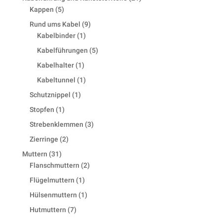
5
products
Kappen
5
products
9
Rund ums Kabel
9
1
products
Kabelbinder
1
product
5
Kabelführungen
5
products
1
Kabelhalter
1
product
1
Kabeltunnel
1
product
1
Schutznippel
1
product
1
Stopfen
1
product
3
Strebenklemmen
3
products
2
Zierringe
2
products
31
Muttern
31
products
2
Flanschmuttern
2
products
1
Flügelmuttern
1
product
1
Hülsenmuttern
1
product
7
Hutmuttern
7
products