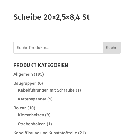
Scheibe 20×2,5×8,4 St
Suche
PRODUKT KATEGORIEN
193
Allgemein
193
products
6
Baugruppen
6
products
1
Kabelführungen mit Schraube
1
product
5
Kettenspanner
5
products
10
Bolzen
10
products
9
Klemmbolzen
9
products
1
Strebenbolzen
1
product
21
Kabelführung und Kunststoffteile
21