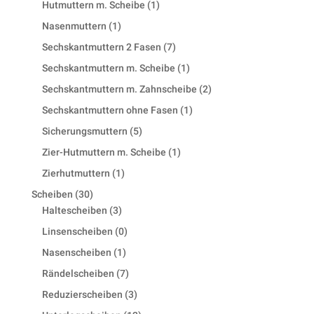
1
Hutmuttern m. Scheibe
1
product
1
Nasenmuttern
1
product
7
Sechskantmuttern 2 Fasen
7
products
1
Sechskantmuttern m. Scheibe
1
product
2
Sechskantmuttern m. Zahnscheibe
2
products
1
Sechskantmuttern ohne Fasen
1
product
5
Sicherungsmuttern
5
products
1
Zier-Hutmuttern m. Scheibe
1
product
1
Zierhutmuttern
1
product
30
Scheiben
30
products
3
Haltescheiben
3
products
0
Linsenscheiben
0
products
1
Nasenscheiben
1
product
7
Rändelscheiben
7
products
3
Reduzierscheiben
3
products