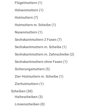
products
1
Flügelmuttern
1
product
1
Hülsenmuttern
1
product
7
Hutmuttern
7
products
1
Hutmuttern m. Scheibe
1
product
1
Nasenmuttern
1
product
7
Sechskantmuttern 2 Fasen
7
products
1
Sechskantmuttern m. Scheibe
1
product
2
Sechskantmuttern m. Zahnscheibe
2
products
1
Sechskantmuttern ohne Fasen
1
product
5
Sicherungsmuttern
5
products
1
Zier-Hutmuttern m. Scheibe
1
product
1
Zierhutmuttern
1
product
30
Scheiben
30
products
3
Haltescheiben
3
products
0
Linsenscheiben
0
products