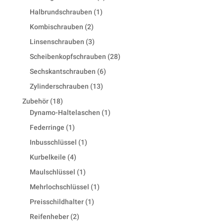
products
1
Halbrundschrauben
1
product
2
Kombischrauben
2
products
3
Linsenschrauben
3
products
28
Scheibenkopfschrauben
28
products
6
Sechskantschrauben
6
products
13
Zylinderschrauben
13
products
18
Zubehör
18
products
1
Dynamo-Haltelaschen
1
product
1
Federringe
1
product
1
Inbusschlüssel
1
product
4
Kurbelkeile
4
products
1
Maulschlüssel
1
product
1
Mehrlochschlüssel
1
product
1
Preisschildhalter
1
product
2
Reifenheber
2