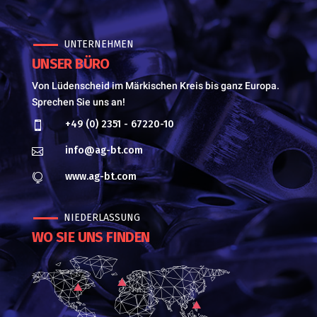
UNTERNEHMEN
UNSER BÜRO
Von Lüdenscheid im Märkischen Kreis bis ganz Europa.
Sprechen Sie uns an!
+49 (0) 2351 - 67220-10

info@ag-bt.com

www.ag-bt.com

NIEDERLASSUNG
WO SIE UNS FINDEN