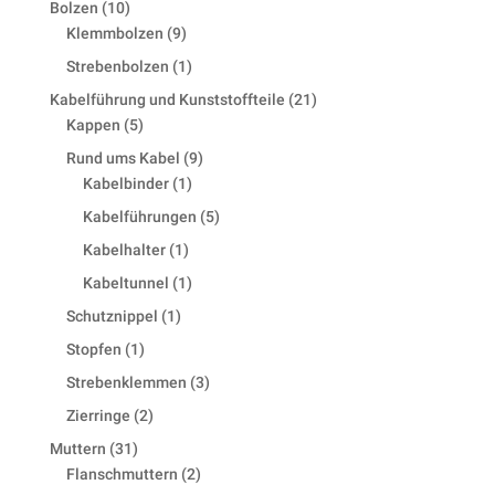
10
Bolzen
10
products
9
Klemmbolzen
9
products
1
Strebenbolzen
1
product
21
Kabelführung und Kunststoffteile
21
5
products
Kappen
5
products
9
Rund ums Kabel
9
1
products
Kabelbinder
1
product
5
Kabelführungen
5
products
1
Kabelhalter
1
product
1
Kabeltunnel
1
product
1
Schutznippel
1
product
1
Stopfen
1
product
3
Strebenklemmen
3
products
2
Zierringe
2
products
31
Muttern
31
products
2
Flanschmuttern
2