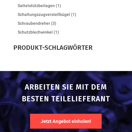
products
1
Sattelstützbeilagen
1
product
1
Schaltungszugverstellbügel
1
product
3
Schraubendreher
3
products
1
Schutzblechwinkel
1
product
PRODUKT-SCHLAGWÖRTER
ARBEITEN SIE MIT DEM
BESTEN TEILELIEFERANT
Jetzt Angebot einholen!