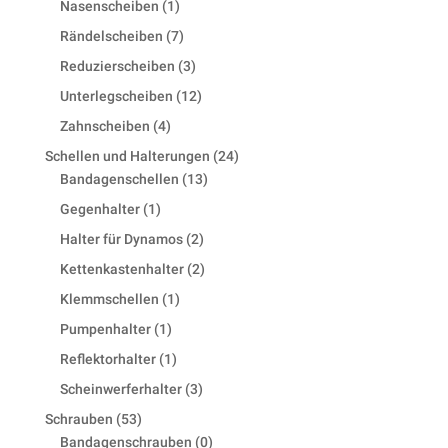
1
Nasenscheiben
1
product
7
Rändelscheiben
7
products
3
Reduzierscheiben
3
products
12
Unterlegscheiben
12
products
4
Zahnscheiben
4
products
24
Schellen und Halterungen
24
13
products
Bandagenschellen
13
products
1
Gegenhalter
1
product
2
Halter für Dynamos
2
products
2
Kettenkastenhalter
2
products
1
Klemmschellen
1
product
1
Pumpenhalter
1
product
1
Reflektorhalter
1
product
3
Scheinwerferhalter
3
products
53
Schrauben
53
products
0
Bandagenschrauben
0