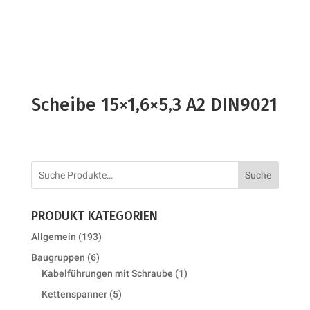
Scheibe 15×1,6×5,3 A2 DIN9021
Suche
PRODUKT KATEGORIEN
193
Allgemein
193
products
6
Baugruppen
6
products
1
Kabelführungen mit Schraube
1
product
5
Kettenspanner
5
products