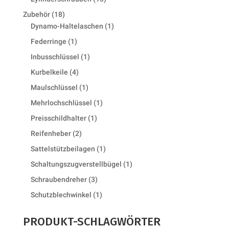
products
18
Zubehör
18
products
1
Dynamo-Haltelaschen
1
product
1
Federringe
1
product
1
Inbusschlüssel
1
product
4
Kurbelkeile
4
products
1
Maulschlüssel
1
product
1
Mehrlochschlüssel
1
product
1
Preisschildhalter
1
product
2
Reifenheber
2
products
1
Sattelstützbeilagen
1
product
1
Schaltungszugverstellbügel
1
product
3
Schraubendreher
3
products
1
Schutzblechwinkel
1
product
PRODUKT-SCHLAGWÖRTER