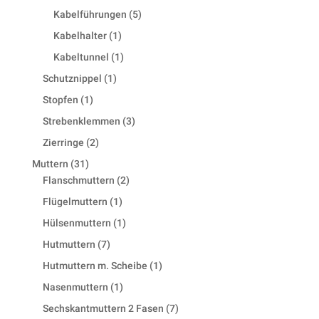
product
5
Kabelführungen
5
products
1
Kabelhalter
1
product
1
Kabeltunnel
1
product
1
Schutznippel
1
product
1
Stopfen
1
product
3
Strebenklemmen
3
products
2
Zierringe
2
products
31
Muttern
31
products
2
Flanschmuttern
2
products
1
Flügelmuttern
1
product
1
Hülsenmuttern
1
product
7
Hutmuttern
7
products
1
Hutmuttern m. Scheibe
1
product
1
Nasenmuttern
1
product
7
Sechskantmuttern 2 Fasen
7