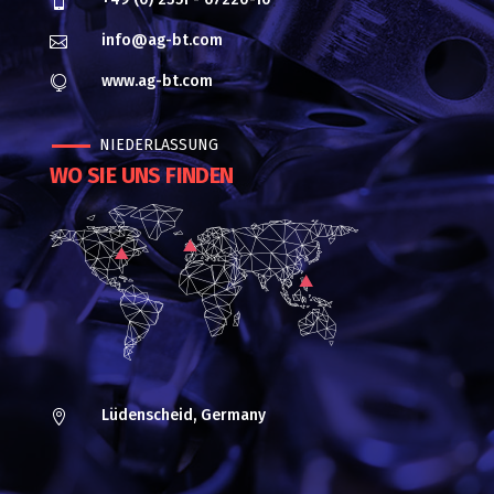

info@ag-bt.com

www.ag-bt.com

NIEDERLASSUNG
WO SIE UNS FINDEN
Lüdenscheid, Germany
