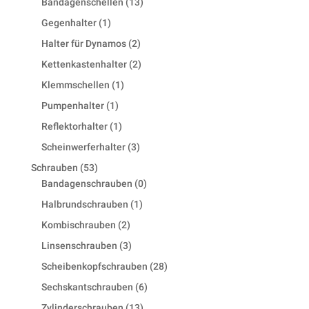
13
products
Bandagenschellen
13
products
1
Gegenhalter
1
product
2
Halter für Dynamos
2
products
2
Kettenkastenhalter
2
products
1
Klemmschellen
1
product
1
Pumpenhalter
1
product
1
Reflektorhalter
1
product
3
Scheinwerferhalter
3
products
53
Schrauben
53
products
0
Bandagenschrauben
0
products
1
Halbrundschrauben
1
product
2
Kombischrauben
2
products
3
Linsenschrauben
3
products
28
Scheibenkopfschrauben
28
products
6
Sechskantschrauben
6
products
13
Zylinderschrauben
13