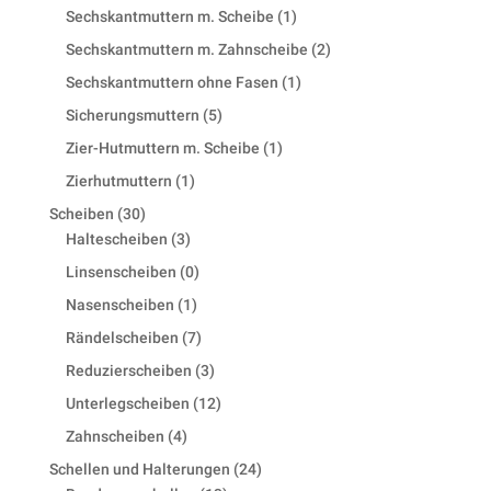
products
1
Sechskantmuttern m. Scheibe
1
product
2
Sechskantmuttern m. Zahnscheibe
2
products
1
Sechskantmuttern ohne Fasen
1
product
5
Sicherungsmuttern
5
products
1
Zier-Hutmuttern m. Scheibe
1
product
1
Zierhutmuttern
1
product
30
Scheiben
30
products
3
Haltescheiben
3
products
0
Linsenscheiben
0
products
1
Nasenscheiben
1
product
7
Rändelscheiben
7
products
3
Reduzierscheiben
3
products
12
Unterlegscheiben
12
products
4
Zahnscheiben
4
products
24
Schellen und Halterungen
24