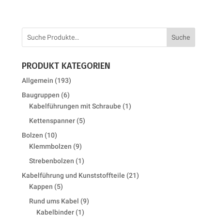
Suche
PRODUKT KATEGORIEN
193
Allgemein
193
products
6
Baugruppen
6
products
1
Kabelführungen mit Schraube
1
product
5
Kettenspanner
5
products
10
Bolzen
10
products
9
Klemmbolzen
9
products
1
Strebenbolzen
1
product
21
Kabelführung und Kunststoffteile
21
5
products
Kappen
5
products
9
Rund ums Kabel
9
1
products
Kabelbinder
1