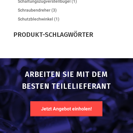
1
Schaltungszugverstellbügel
1
product
3
Schraubendreher
3
products
1
Schutzblechwinkel
1
product
PRODUKT-SCHLAGWÖRTER
ARBEITEN SIE MIT DEM
BESTEN TEILELIEFERANT
Jetzt Angebot einholen!