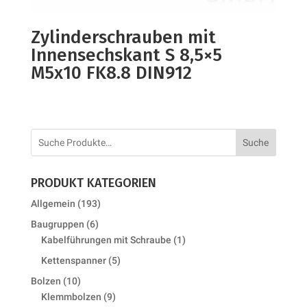
Zylinderschrauben mit
Innensechskant S 8,5×5
M5x10 FK8.8 DIN912
Suche
PRODUKT KATEGORIEN
193
Allgemein
193
products
6
Baugruppen
6
products
1
Kabelführungen mit Schraube
1
product
5
Kettenspanner
5
products
10
Bolzen
10
products
9
Klemmbolzen
9