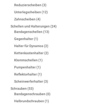
products
3
Reduzierscheiben
3
products
12
Unterlegscheiben
12
products
4
Zahnscheiben
4
products
24
Schellen und Halterungen
24
13
products
Bandagenschellen
13
products
1
Gegenhalter
1
product
2
Halter für Dynamos
2
products
2
Kettenkastenhalter
2
products
1
Klemmschellen
1
product
1
Pumpenhalter
1
product
1
Reflektorhalter
1
product
3
Scheinwerferhalter
3
products
53
Schrauben
53
products
0
Bandagenschrauben
0
products
1
Halbrundschrauben
1