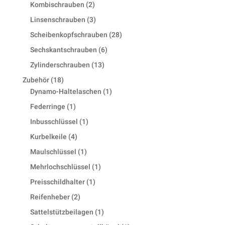
product
2
Kombischrauben
2
products
3
Linsenschrauben
3
products
28
Scheibenkopfschrauben
28
products
6
Sechskantschrauben
6
products
13
Zylinderschrauben
13
products
18
Zubehör
18
products
1
Dynamo-Haltelaschen
1
product
1
Federringe
1
product
1
Inbusschlüssel
1
product
4
Kurbelkeile
4
products
1
Maulschlüssel
1
product
1
Mehrlochschlüssel
1
product
1
Preisschildhalter
1
product
2
Reifenheber
2
products
1
Sattelstützbeilagen
1
product