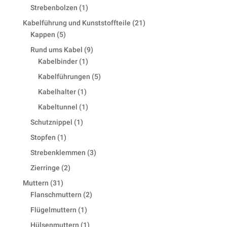
products
1
Strebenbolzen
1
product
21
Kabelführung und Kunststoffteile
21
5
products
Kappen
5
products
9
Rund ums Kabel
9
1
products
Kabelbinder
1
product
5
Kabelführungen
5
products
1
Kabelhalter
1
product
1
Kabeltunnel
1
product
1
Schutznippel
1
product
1
Stopfen
1
product
3
Strebenklemmen
3
products
2
Zierringe
2
products
31
Muttern
31
products
2
Flanschmuttern
2
products
1
Flügelmuttern
1
product
1
Hülsenmuttern
1