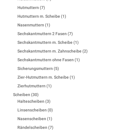
product
7
Hutmuttern
7
products
1
Hutmuttern m. Scheibe
1
product
1
Nasenmuttern
1
product
7
Sechskantmuttern 2 Fasen
7
products
1
Sechskantmuttern m. Scheibe
1
product
2
Sechskantmuttern m. Zahnscheibe
2
products
1
Sechskantmuttern ohne Fasen
1
product
5
Sicherungsmuttern
5
products
1
Zier-Hutmuttern m. Scheibe
1
product
1
Zierhutmuttern
1
product
30
Scheiben
30
products
3
Haltescheiben
3
products
0
Linsenscheiben
0
products
1
Nasenscheiben
1
product
7
Rändelscheiben
7