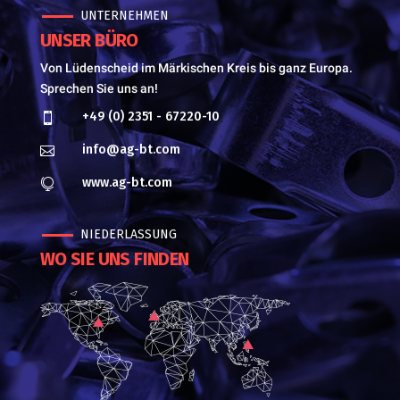
UNTERNEHMEN
UNSER BÜRO
Von Lüdenscheid im Märkischen Kreis bis ganz Europa.
Sprechen Sie uns an!
+49 (0) 2351 - 67220-10

info@ag-bt.com

www.ag-bt.com

NIEDERLASSUNG
WO SIE UNS FINDEN