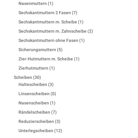
product
1
Nasenmuttern
1
product
7
Sechskantmuttern 2 Fasen
7
products
1
Sechskantmuttern m. Scheibe
1
product
2
Sechskantmuttern m. Zahnscheibe
2
products
1
Sechskantmuttern ohne Fasen
1
product
5
Sicherungsmuttern
5
products
1
Zier-Hutmuttern m. Scheibe
1
product
1
Zierhutmuttern
1
product
30
Scheiben
30
products
3
Haltescheiben
3
products
0
Linsenscheiben
0
products
1
Nasenscheiben
1
product
7
Rändelscheiben
7
products
3
Reduzierscheiben
3
products
12
Unterlegscheiben
12
products