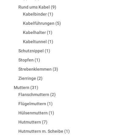
products
9
Rund ums Kabel
9
1
products
Kabelbinder
1
product
5
Kabelführungen
5
products
1
Kabelhalter
1
product
1
Kabeltunnel
1
product
1
Schutznippel
1
product
1
Stopfen
1
product
3
Strebenklemmen
3
products
2
Zierringe
2
products
31
Muttern
31
products
2
Flanschmuttern
2
products
1
Flügelmuttern
1
product
1
Hülsenmuttern
1
product
7
Hutmuttern
7
products
1
Hutmuttern m. Scheibe
1