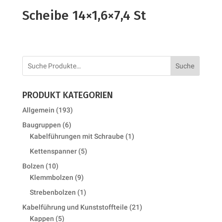
Scheibe 14×1,6×7,4 St
Suche
PRODUKT KATEGORIEN
193
Allgemein
193
products
6
Baugruppen
6
products
1
Kabelführungen mit Schraube
1
product
5
Kettenspanner
5
products
10
Bolzen
10
products
9
Klemmbolzen
9
products
1
Strebenbolzen
1
product
21
Kabelführung und Kunststoffteile
21
5
products
Kappen
5