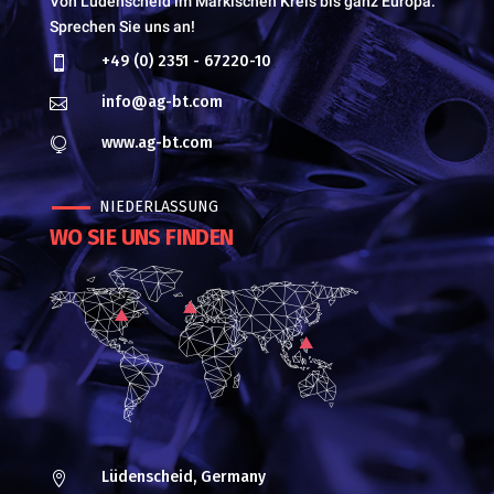
Von Lüdenscheid im Märkischen Kreis bis ganz Europa.
Sprechen Sie uns an!
+49 (0) 2351 - 67220-10

info@ag-bt.com

www.ag-bt.com

NIEDERLASSUNG
WO SIE UNS FINDEN
Lüdenscheid, Germany
