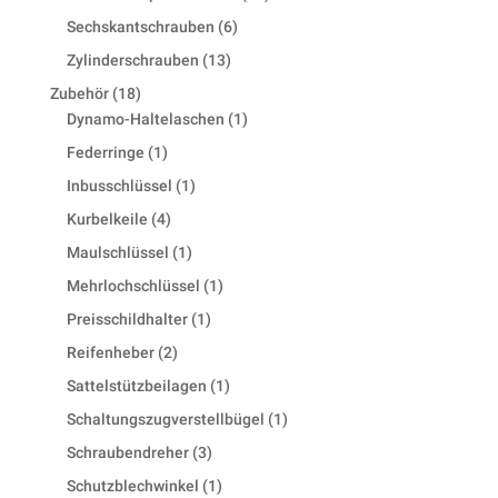
products
6
Sechskantschrauben
6
products
13
Zylinderschrauben
13
products
18
Zubehör
18
products
1
Dynamo-Haltelaschen
1
product
1
Federringe
1
product
1
Inbusschlüssel
1
product
4
Kurbelkeile
4
products
1
Maulschlüssel
1
product
1
Mehrlochschlüssel
1
product
1
Preisschildhalter
1
product
2
Reifenheber
2
products
1
Sattelstützbeilagen
1
product
1
Schaltungszugverstellbügel
1
product
3
Schraubendreher
3
products
1
Schutzblechwinkel
1