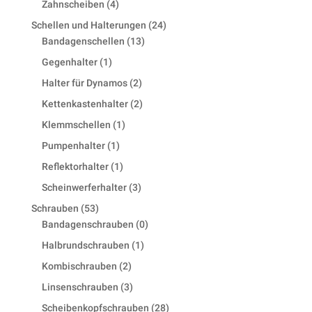
4
Zahnscheiben
4
products
24
Schellen und Halterungen
24
13
products
Bandagenschellen
13
products
1
Gegenhalter
1
product
2
Halter für Dynamos
2
products
2
Kettenkastenhalter
2
products
1
Klemmschellen
1
product
1
Pumpenhalter
1
product
1
Reflektorhalter
1
product
3
Scheinwerferhalter
3
products
53
Schrauben
53
products
0
Bandagenschrauben
0
products
1
Halbrundschrauben
1
product
2
Kombischrauben
2
products
3
Linsenschrauben
3
products
28
Scheibenkopfschrauben
28