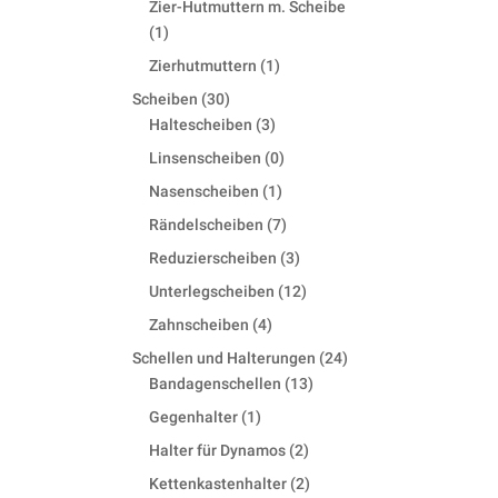
Zier-Hutmuttern m. Scheibe
1
1
product
1
Zierhutmuttern
1
product
30
Scheiben
30
products
3
Haltescheiben
3
products
0
Linsenscheiben
0
products
1
Nasenscheiben
1
product
7
Rändelscheiben
7
products
3
Reduzierscheiben
3
products
12
Unterlegscheiben
12
products
4
Zahnscheiben
4
products
24
Schellen und Halterungen
24
13
products
Bandagenschellen
13
products
1
Gegenhalter
1
product
2
Halter für Dynamos
2
products
2
Kettenkastenhalter
2