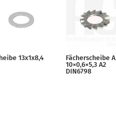
heibe 13x1x8,4
Fächerscheibe A
10×0,6×5,3 A2
DIN6798