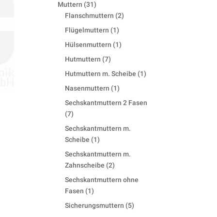
products
31
Muttern
31
products
2
Flanschmuttern
2
products
1
Flügelmuttern
1
product
1
Hülsenmuttern
1
product
7
Hutmuttern
7
products
1
Hutmuttern m. Scheibe
1
product
1
Nasenmuttern
1
product
Sechskantmuttern 2 Fasen
7
7
products
Sechskantmuttern m.
1
Scheibe
1
product
Sechskantmuttern m.
2
Zahnscheibe
2
products
Sechskantmuttern ohne
1
Fasen
1
product
5
Sicherungsmuttern
5
products