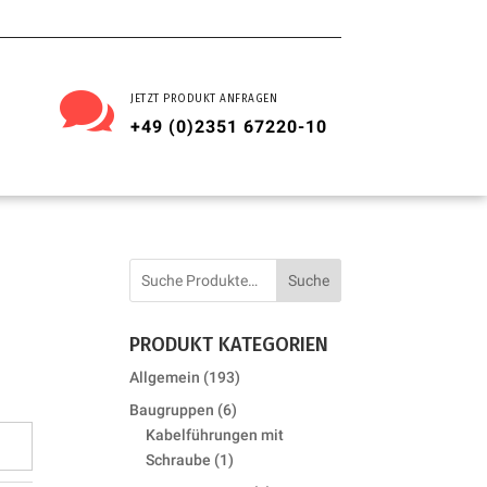

JETZT PRODUKT ANFRAGEN
+49 (0)2351 67220-10
Suche
PRODUKT KATEGORIEN
193
Allgemein
193
products
6
Baugruppen
6
products
Kabelführungen mit
1
Schraube
1
product