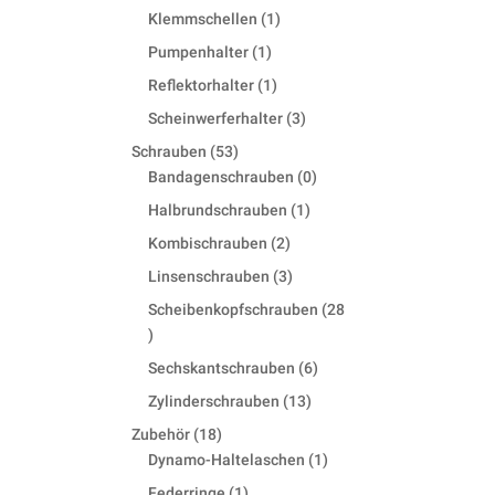
products
1
Klemmschellen
1
product
1
Pumpenhalter
1
product
1
Reflektorhalter
1
product
3
Scheinwerferhalter
3
products
53
Schrauben
53
products
0
Bandagenschrauben
0
products
1
Halbrundschrauben
1
product
2
Kombischrauben
2
products
3
Linsenschrauben
3
products
Scheibenkopfschrauben
28
28
products
6
Sechskantschrauben
6
products
13
Zylinderschrauben
13
products
18
Zubehör
18
products
1
Dynamo-Haltelaschen
1
product
1
Federringe
1