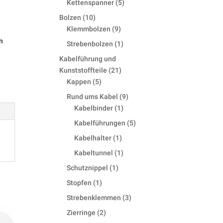
5
Kettenspanner
5
products
10
Bolzen
10
products
9
Klemmbolzen
9
products
n
1
Strebenbolzen
1
product
Kabelführung und
21
Kunststoffteile
21
5
products
Kappen
5
products
9
Rund ums Kabel
9
1
products
Kabelbinder
1
product
5
Kabelführungen
5
products
1
Kabelhalter
1
product
1
Kabeltunnel
1
product
1
Schutznippel
1
product
1
Stopfen
1
product
3
Strebenklemmen
3
products
2
Zierringe
2