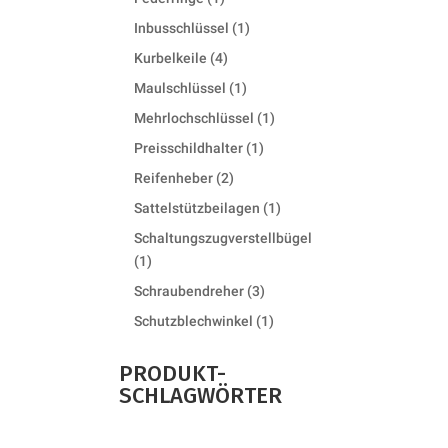
product
1
Inbusschlüssel
1
product
4
Kurbelkeile
4
products
1
Maulschlüssel
1
product
1
Mehrlochschlüssel
1
product
1
Preisschildhalter
1
product
2
Reifenheber
2
products
1
Sattelstützbeilagen
1
product
Schaltungszugverstellbügel
1
1
product
3
Schraubendreher
3
products
1
Schutzblechwinkel
1
product
PRODUKT-
SCHLAGWÖRTER