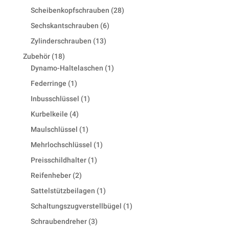
products
28
Scheibenkopfschrauben
28
products
6
Sechskantschrauben
6
products
13
Zylinderschrauben
13
products
18
Zubehör
18
products
1
Dynamo-Haltelaschen
1
product
1
Federringe
1
product
1
Inbusschlüssel
1
product
4
Kurbelkeile
4
products
1
Maulschlüssel
1
product
1
Mehrlochschlüssel
1
product
1
Preisschildhalter
1
product
2
Reifenheber
2
products
1
Sattelstützbeilagen
1
product
1
Schaltungszugverstellbügel
1
product
3
Schraubendreher
3