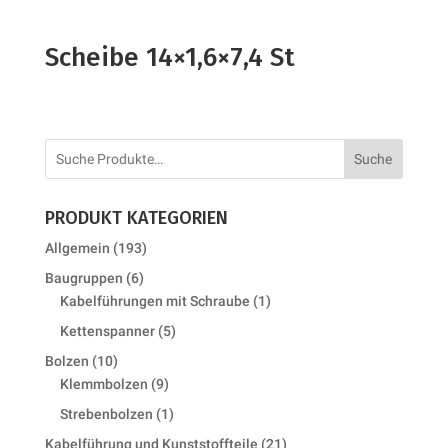
Scheibe 14×1,6×7,4 St
Suche
PRODUKT KATEGORIEN
193
Allgemein
193
products
6
Baugruppen
6
products
1
Kabelführungen mit Schraube
1
product
5
Kettenspanner
5
products
10
Bolzen
10
products
9
Klemmbolzen
9
products
1
Strebenbolzen
1
product
21
Kabelführung und Kunststoffteile
21