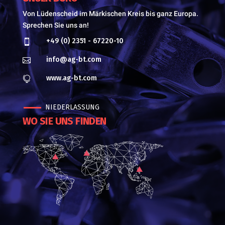
Von Lüdenscheid im Märkischen Kreis bis ganz Europa.
Sprechen Sie uns an!
+49 (0) 2351 - 67220-10

info@ag-bt.com

www.ag-bt.com

NIEDERLASSUNG
WO SIE UNS FINDEN