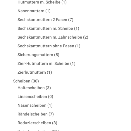
1
Hutmuttern m. Scheibe
1
product
1
Nasenmuttern
1
product
7
Sechskantmuttern 2 Fasen
7
products
1
Sechskantmuttern m. Scheibe
1
product
2
Sechskantmuttern m. Zahnscheibe
2
products
1
Sechskantmuttern ohne Fasen
1
product
5
Sicherungsmuttern
5
products
1
Zier-Hutmuttern m. Scheibe
1
product
1
Zierhutmuttern
1
product
30
Scheiben
30
products
3
Haltescheiben
3
products
0
Linsenscheiben
0
products
1
Nasenscheiben
1
product
7
Rändelscheiben
7
products
3
Reduzierscheiben
3
products