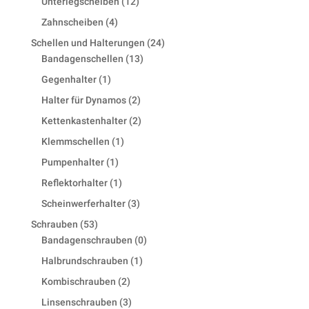
12
Unterlegscheiben
12
products
4
Zahnscheiben
4
products
24
Schellen und Halterungen
24
13
products
Bandagenschellen
13
products
1
Gegenhalter
1
product
2
Halter für Dynamos
2
products
2
Kettenkastenhalter
2
products
1
Klemmschellen
1
product
1
Pumpenhalter
1
product
1
Reflektorhalter
1
product
3
Scheinwerferhalter
3
products
53
Schrauben
53
products
0
Bandagenschrauben
0
products
1
Halbrundschrauben
1
product
2
Kombischrauben
2
products
3
Linsenschrauben
3