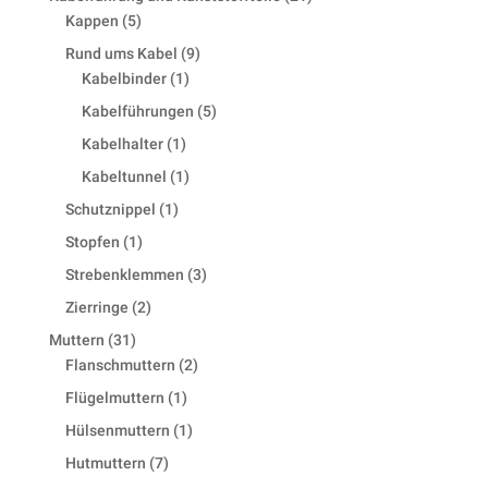
5
products
Kappen
5
products
9
Rund ums Kabel
9
1
products
Kabelbinder
1
product
5
Kabelführungen
5
products
1
Kabelhalter
1
product
1
Kabeltunnel
1
product
1
Schutznippel
1
product
1
Stopfen
1
product
3
Strebenklemmen
3
products
2
Zierringe
2
products
31
Muttern
31
products
2
Flanschmuttern
2
products
1
Flügelmuttern
1
product
1
Hülsenmuttern
1
product
7
Hutmuttern
7
products