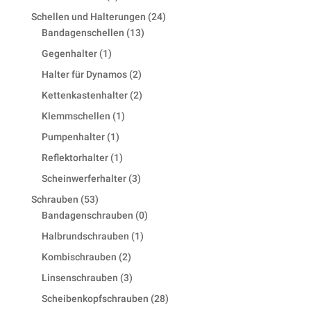
products
24
Schellen und Halterungen
24
13
products
Bandagenschellen
13
products
1
Gegenhalter
1
product
2
Halter für Dynamos
2
products
2
Kettenkastenhalter
2
products
1
Klemmschellen
1
product
1
Pumpenhalter
1
product
1
Reflektorhalter
1
product
3
Scheinwerferhalter
3
products
53
Schrauben
53
products
0
Bandagenschrauben
0
products
1
Halbrundschrauben
1
product
2
Kombischrauben
2
products
3
Linsenschrauben
3
products
28
Scheibenkopfschrauben
28