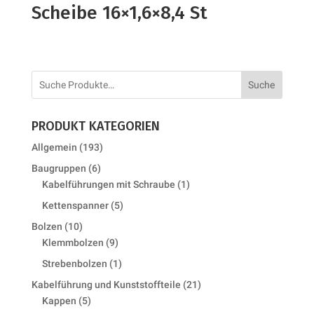
Scheibe 16×1,6×8,4 St
Suche
PRODUKT KATEGORIEN
193
Allgemein
193
products
6
Baugruppen
6
products
1
Kabelführungen mit Schraube
1
product
5
Kettenspanner
5
products
10
Bolzen
10
products
9
Klemmbolzen
9
products
1
Strebenbolzen
1
product
21
Kabelführung und Kunststoffteile
21
5
products
Kappen
5