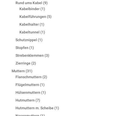
products
9
Rund ums Kabel
9
1
products
Kabelbinder
1
product
5
Kabelführungen
5
products
1
Kabelhalter
1
product
1
Kabeltunnel
1
product
1
Schutznippel
1
product
1
Stopfen
1
product
3
Strebenklemmen
3
products
2
Zierringe
2
products
31
Muttern
31
products
2
Flanschmuttern
2
products
1
Flügelmuttern
1
product
1
Hülsenmuttern
1
product
7
Hutmuttern
7
products
1
Hutmuttern m. Scheibe
1
product
1
Nasenmuttern
1