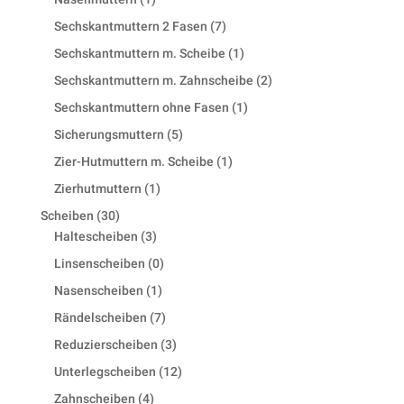
product
7
Sechskantmuttern 2 Fasen
7
products
1
Sechskantmuttern m. Scheibe
1
product
2
Sechskantmuttern m. Zahnscheibe
2
products
1
Sechskantmuttern ohne Fasen
1
product
5
Sicherungsmuttern
5
products
1
Zier-Hutmuttern m. Scheibe
1
product
1
Zierhutmuttern
1
product
30
Scheiben
30
products
3
Haltescheiben
3
products
0
Linsenscheiben
0
products
1
Nasenscheiben
1
product
7
Rändelscheiben
7
products
3
Reduzierscheiben
3
products
12
Unterlegscheiben
12
products
4
Zahnscheiben
4