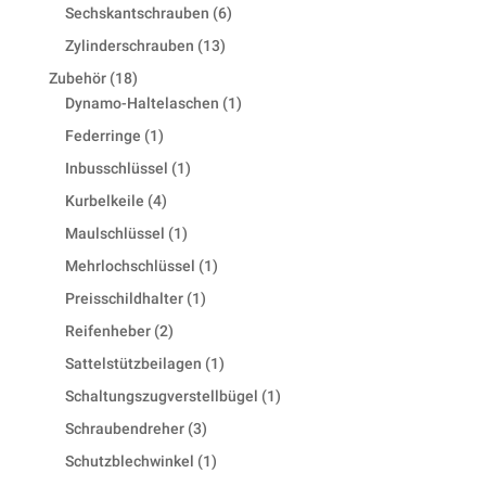
products
6
Sechskantschrauben
6
products
13
Zylinderschrauben
13
products
18
Zubehör
18
products
1
Dynamo-Haltelaschen
1
product
1
Federringe
1
product
1
Inbusschlüssel
1
product
4
Kurbelkeile
4
products
1
Maulschlüssel
1
product
1
Mehrlochschlüssel
1
product
1
Preisschildhalter
1
product
2
Reifenheber
2
products
1
Sattelstützbeilagen
1
product
1
Schaltungszugverstellbügel
1
product
3
Schraubendreher
3
products
1
Schutzblechwinkel
1
product