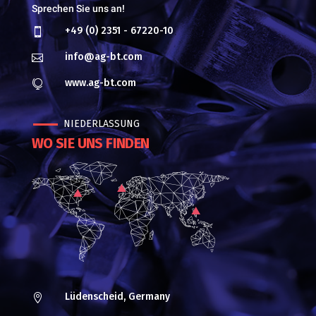
Sprechen Sie uns an!
+49 (0) 2351 - 67220-10

info@ag-bt.com

www.ag-bt.com

NIEDERLASSUNG
WO SIE UNS FINDEN
Lüdenscheid, Germany
