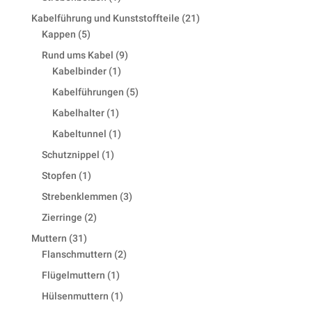
product
21
Kabelführung und Kunststoffteile
21
5
products
Kappen
5
products
9
Rund ums Kabel
9
1
products
Kabelbinder
1
product
5
Kabelführungen
5
products
1
Kabelhalter
1
product
1
Kabeltunnel
1
product
1
Schutznippel
1
product
1
Stopfen
1
product
3
Strebenklemmen
3
products
2
Zierringe
2
products
31
Muttern
31
products
2
Flanschmuttern
2
products
1
Flügelmuttern
1
product
1
Hülsenmuttern
1
product