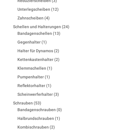
3
Reduzierscheiben
3
products
12
Unterlegscheiben
12
products
4
Zahnscheiben
4
products
24
Schellen und Halterungen
24
13
products
Bandagenschellen
13
products
1
Gegenhalter
1
product
2
Halter für Dynamos
2
products
2
Kettenkastenhalter
2
products
1
Klemmschellen
1
product
1
Pumpenhalter
1
product
1
Reflektorhalter
1
product
3
Scheinwerferhalter
3
products
53
Schrauben
53
products
0
Bandagenschrauben
0
products
1
Halbrundschrauben
1
product
2
Kombischrauben
2