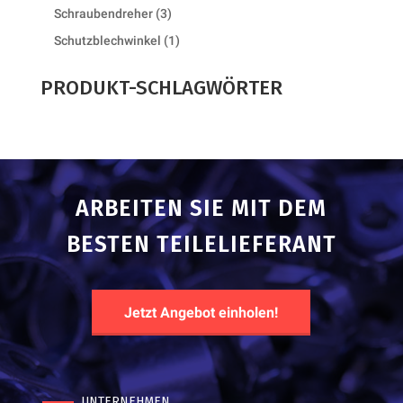
product
3
Schraubendreher
3
products
1
Schutzblechwinkel
1
product
PRODUKT-SCHLAGWÖRTER
ARBEITEN SIE MIT DEM
BESTEN TEILELIEFERANT
Jetzt Angebot einholen!
UNTERNEHMEN