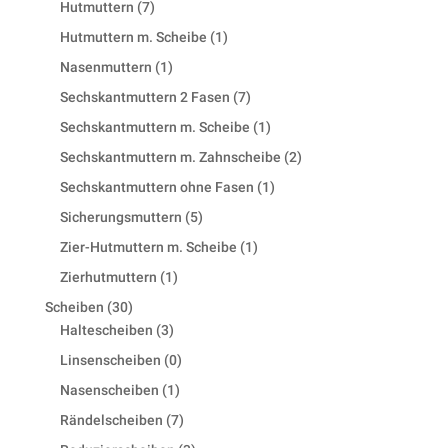
7
Hutmuttern
7
products
1
Hutmuttern m. Scheibe
1
product
1
Nasenmuttern
1
product
7
Sechskantmuttern 2 Fasen
7
products
1
Sechskantmuttern m. Scheibe
1
product
2
Sechskantmuttern m. Zahnscheibe
2
products
1
Sechskantmuttern ohne Fasen
1
product
5
Sicherungsmuttern
5
products
1
Zier-Hutmuttern m. Scheibe
1
product
1
Zierhutmuttern
1
product
30
Scheiben
30
products
3
Haltescheiben
3
products
0
Linsenscheiben
0
products
1
Nasenscheiben
1
product
7
Rändelscheiben
7
products