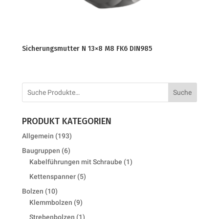
Sicherungsmutter N 13×8 M8 FK6 DIN985
Suche
PRODUKT KATEGORIEN
193
Allgemein
193
products
6
Baugruppen
6
products
1
Kabelführungen mit Schraube
1
product
5
Kettenspanner
5
products
10
Bolzen
10
products
9
Klemmbolzen
9
products
1
Strebenbolzen
1