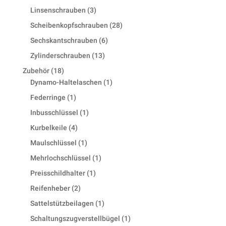
products
3
Linsenschrauben
3
products
28
Scheibenkopfschrauben
28
products
6
Sechskantschrauben
6
products
13
Zylinderschrauben
13
products
18
Zubehör
18
products
1
Dynamo-Haltelaschen
1
product
1
Federringe
1
product
1
Inbusschlüssel
1
product
4
Kurbelkeile
4
products
1
Maulschlüssel
1
product
1
Mehrlochschlüssel
1
product
1
Preisschildhalter
1
product
2
Reifenheber
2
products
1
Sattelstützbeilagen
1
product
1
Schaltungszugverstellbügel
1