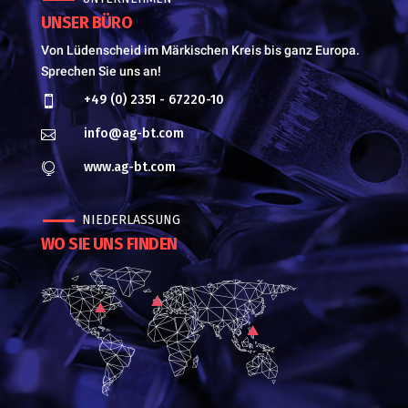
UNSER BÜRO
Von Lüdenscheid im Märkischen Kreis bis ganz Europa.
Sprechen Sie uns an!
+49 (0) 2351 - 67220-10

info@ag-bt.com

www.ag-bt.com

NIEDERLASSUNG
WO SIE UNS FINDEN