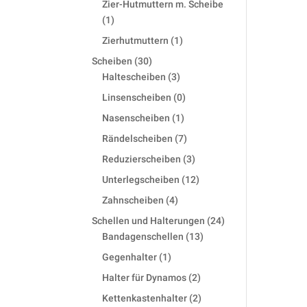
Zier-Hutmuttern m. Scheibe
1
1
product
1
Zierhutmuttern
1
product
30
Scheiben
30
products
3
Haltescheiben
3
products
0
Linsenscheiben
0
products
1
Nasenscheiben
1
product
7
Rändelscheiben
7
products
3
Reduzierscheiben
3
products
12
Unterlegscheiben
12
products
4
Zahnscheiben
4
products
24
Schellen und Halterungen
24
13
products
Bandagenschellen
13
products
1
Gegenhalter
1
product
2
Halter für Dynamos
2
products
2
Kettenkastenhalter
2