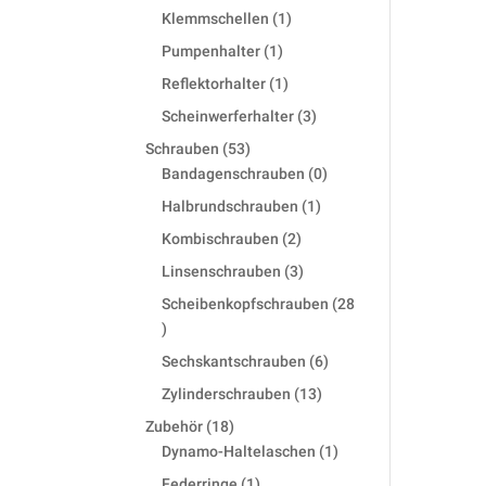
products
1
Klemmschellen
1
product
1
Pumpenhalter
1
product
1
Reflektorhalter
1
product
3
Scheinwerferhalter
3
products
53
Schrauben
53
products
0
Bandagenschrauben
0
products
1
Halbrundschrauben
1
product
2
Kombischrauben
2
products
3
Linsenschrauben
3
products
Scheibenkopfschrauben
28
28
products
6
Sechskantschrauben
6
products
13
Zylinderschrauben
13
products
18
Zubehör
18
products
1
Dynamo-Haltelaschen
1
product
1
Federringe
1