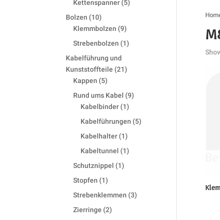
5
Kettenspanner
5
products
Hom
10
Bolzen
10
products
9
Klemmbolzen
9
M
products
1
Strebenbolzen
1
Show
product
Kabelführung und
21
Kunststoffteile
21
5
products
Kappen
5
products
9
Rund ums Kabel
9
1
products
Kabelbinder
1
product
5
Kabelführungen
5
products
1
Kabelhalter
1
product
1
Kabeltunnel
1
product
1
Schutznippel
1
product
1
Stopfen
1
Kle
product
3
Strebenklemmen
3
products
2
Zierringe
2