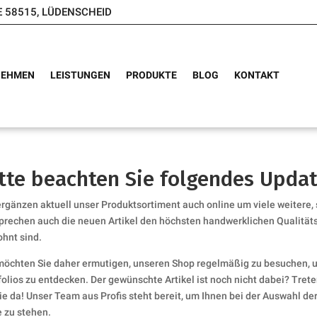
E 58515, LÜDENSCHEID
NEHMEN
LEISTUNGEN
PRODUKTE
BLOG
KONTAKT
tte beachten Sie folgendes Upda
ergänzen aktuell unser Produktsortiment auch online um viele weitere,
prechen auch die neuen Artikel den höchsten handwerklichen Qualität
hnt sind.
möchten Sie daher ermutigen, unseren Shop regelmäßig zu besuchen, 
folios zu entdecken. Der gewünschte Artikel ist noch nicht dabei? Treten
Sie da! Unser Team aus Profis steht bereit, um Ihnen bei der Auswahl d
e zu stehen.