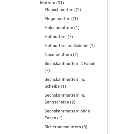
products
31
Muttern
31
products
2
Flanschmuttern
2
products
1
Flügelmuttern
1
product
1
Hülsenmuttern
1
product
7
Hutmuttern
7
products
1
Hutmuttern m. Scheibe
1
product
1
Nasenmuttern
1
product
Sechskantmuttern 2 Fasen
7
7
products
Sechskantmuttern m.
1
Scheibe
1
product
Sechskantmuttern m.
2
Zahnscheibe
2
products
Sechskantmuttern ohne
1
Fasen
1
product
5
Sicherungsmuttern
5
products