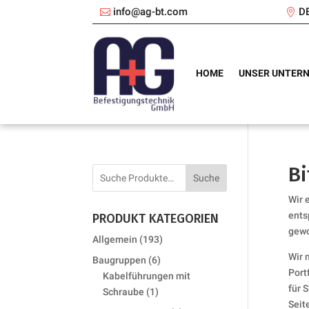
info@ag-bt.com
D
HOME
UNSER UNTER
Bi
Suche
Wir 
ents
PRODUKT KATEGORIEN
gewo
193
Allgemein
193
products
Wir 
6
Baugruppen
6
Port
products
Kabelführungen mit
für 
1
Schraube
1
Seit
product