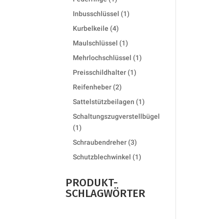
product
1
Inbusschlüssel
1
product
4
Kurbelkeile
4
products
1
Maulschlüssel
1
product
1
Mehrlochschlüssel
1
product
1
Preisschildhalter
1
product
2
Reifenheber
2
products
1
Sattelstützbeilagen
1
product
Schaltungszugverstellbügel
1
1
product
3
Schraubendreher
3
products
1
Schutzblechwinkel
1
product
PRODUKT-
SCHLAGWÖRTER