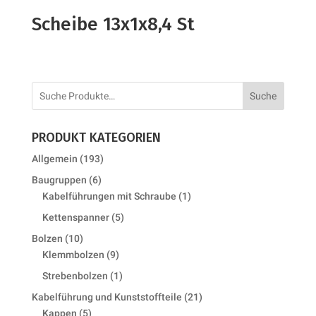
Scheibe 13x1x8,4 St
Suche
PRODUKT KATEGORIEN
193
Allgemein
193
products
6
Baugruppen
6
products
1
Kabelführungen mit Schraube
1
product
5
Kettenspanner
5
products
10
Bolzen
10
products
9
Klemmbolzen
9
products
1
Strebenbolzen
1
product
21
Kabelführung und Kunststoffteile
21
5
products
Kappen
5