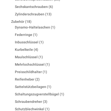
products
6
Sechskantschrauben
6
products
13
Zylinderschrauben
13
products
18
Zubehör
18
products
1
Dynamo-Haltelaschen
1
product
1
Federringe
1
product
1
Inbusschlüssel
1
product
4
Kurbelkeile
4
products
1
Maulschlüssel
1
product
1
Mehrlochschlüssel
1
product
1
Preisschildhalter
1
product
2
Reifenheber
2
products
1
Sattelstützbeilagen
1
product
1
Schaltungszugverstellbügel
1
product
3
Schraubendreher
3
products
1
Schutzblechwinkel
1