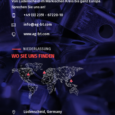
Von Lüdenscheid im Märkischen Kreis bis ganz Europa.
Sprechen Sie uns an!
+49 (0) 2351 - 67220-10

info@ag-bt.com

www.ag-bt.com

NIEDERLASSUNG
WO SIE UNS FINDEN
Lüdenscheid, Germany
