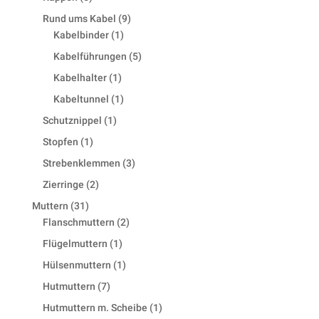
products
9
Rund ums Kabel
9
1
products
Kabelbinder
1
product
5
Kabelführungen
5
products
1
Kabelhalter
1
product
1
Kabeltunnel
1
product
1
Schutznippel
1
product
1
Stopfen
1
product
3
Strebenklemmen
3
products
2
Zierringe
2
products
31
Muttern
31
products
2
Flanschmuttern
2
products
1
Flügelmuttern
1
product
1
Hülsenmuttern
1
product
7
Hutmuttern
7
products
1
Hutmuttern m. Scheibe
1