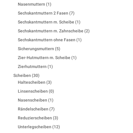
product
1
Nasenmuttern
1
product
7
Sechskantmuttern 2 Fasen
7
products
1
Sechskantmuttern m. Scheibe
1
product
2
Sechskantmuttern m. Zahnscheibe
2
products
1
Sechskantmuttern ohne Fasen
1
product
5
Sicherungsmuttern
5
products
1
Zier-Hutmuttern m. Scheibe
1
product
1
Zierhutmuttern
1
product
30
Scheiben
30
products
3
Haltescheiben
3
products
0
Linsenscheiben
0
products
1
Nasenscheiben
1
product
7
Rändelscheiben
7
products
3
Reduzierscheiben
3
products
12
Unterlegscheiben
12