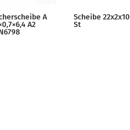
cherscheibe A
Scheibe 22x2x10
×0,7×6,4 A2
St
N6798