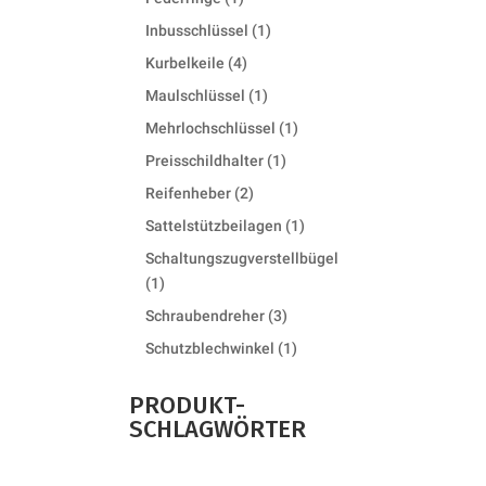
product
1
Inbusschlüssel
1
product
4
Kurbelkeile
4
products
1
Maulschlüssel
1
product
1
Mehrlochschlüssel
1
product
1
Preisschildhalter
1
product
2
Reifenheber
2
products
1
Sattelstützbeilagen
1
product
Schaltungszugverstellbügel
1
1
product
3
Schraubendreher
3
products
1
Schutzblechwinkel
1
product
PRODUKT-
SCHLAGWÖRTER