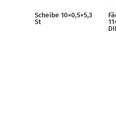
Scheibe 10×0,5×5,3
Fä
St
11
DI