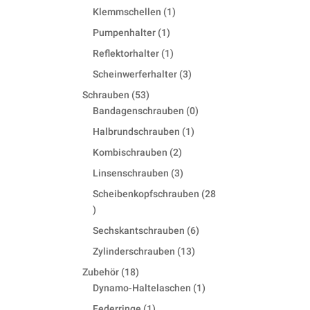
products
1
Klemmschellen
1
product
1
Pumpenhalter
1
product
1
Reflektorhalter
1
product
3
Scheinwerferhalter
3
products
53
Schrauben
53
products
0
Bandagenschrauben
0
products
1
Halbrundschrauben
1
product
2
Kombischrauben
2
products
3
Linsenschrauben
3
products
Scheibenkopfschrauben
28
28
products
6
Sechskantschrauben
6
products
13
Zylinderschrauben
13
products
18
Zubehör
18
products
1
Dynamo-Haltelaschen
1
product
1
Federringe
1