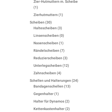
Zier-Hutmuttern m. Scheibe
1
1
product
1
Zierhutmuttern
1
product
30
Scheiben
30
products
3
Haltescheiben
3
products
0
Linsenscheiben
0
products
1
Nasenscheiben
1
product
7
Rändelscheiben
7
products
3
Reduzierscheiben
3
products
12
Unterlegscheiben
12
products
4
Zahnscheiben
4
products
24
Schellen und Halterungen
24
13
products
Bandagenschellen
13
products
1
Gegenhalter
1
product
2
Halter für Dynamos
2
products
2
Kettenkastenhalter
2