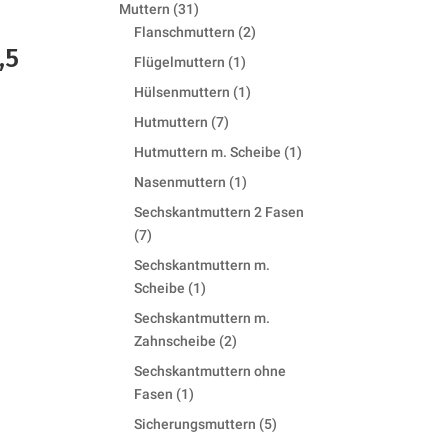
products
31
Muttern
31
products
2
Flanschmuttern
2
,5
products
1
Flügelmuttern
1
product
1
Hülsenmuttern
1
product
7
Hutmuttern
7
products
1
Hutmuttern m. Scheibe
1
product
1
Nasenmuttern
1
product
Sechskantmuttern 2 Fasen
7
7
products
Sechskantmuttern m.
1
Scheibe
1
product
Sechskantmuttern m.
2
Zahnscheibe
2
products
Sechskantmuttern ohne
1
Fasen
1
product
5
Sicherungsmuttern
5
products