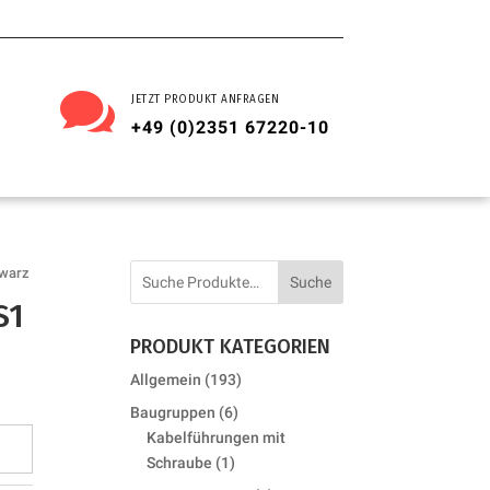

JETZT PRODUKT ANFRAGEN
+49 (0)2351 67220-10
hwarz
Suche
S1
PRODUKT KATEGORIEN
193
Allgemein
193
products
6
Baugruppen
6
products
Kabelführungen mit
1
Schraube
1
product