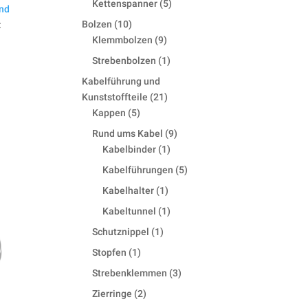
5
Kettenspanner
5
nd
products
10
Bolzen
10
:
products
9
Klemmbolzen
9
products
1
Strebenbolzen
1
product
Kabelführung und
21
Kunststoffteile
21
5
products
Kappen
5
products
9
Rund ums Kabel
9
1
products
Kabelbinder
1
product
5
Kabelführungen
5
products
1
Kabelhalter
1
product
1
Kabeltunnel
1
product
1
Schutznippel
1
product
1
Stopfen
1
product
3
Strebenklemmen
3
products
2
Zierringe
2