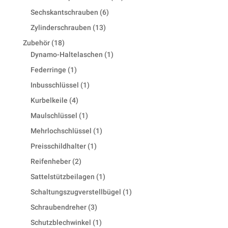
products
6
Sechskantschrauben
6
products
13
Zylinderschrauben
13
products
18
Zubehör
18
products
1
Dynamo-Haltelaschen
1
product
1
Federringe
1
product
1
Inbusschlüssel
1
product
4
Kurbelkeile
4
products
1
Maulschlüssel
1
product
1
Mehrlochschlüssel
1
product
1
Preisschildhalter
1
product
2
Reifenheber
2
products
1
Sattelstützbeilagen
1
product
1
Schaltungszugverstellbügel
1
product
3
Schraubendreher
3
products
1
Schutzblechwinkel
1