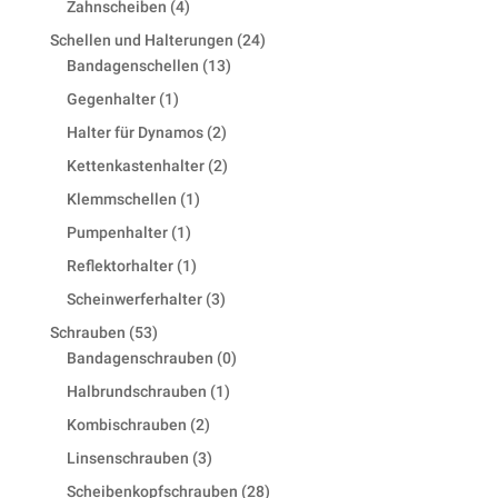
4
Zahnscheiben
4
products
24
Schellen und Halterungen
24
13
products
Bandagenschellen
13
products
1
Gegenhalter
1
product
2
Halter für Dynamos
2
products
2
Kettenkastenhalter
2
products
1
Klemmschellen
1
product
1
Pumpenhalter
1
product
1
Reflektorhalter
1
product
3
Scheinwerferhalter
3
products
53
Schrauben
53
products
0
Bandagenschrauben
0
products
1
Halbrundschrauben
1
product
2
Kombischrauben
2
products
3
Linsenschrauben
3
products
28
Scheibenkopfschrauben
28