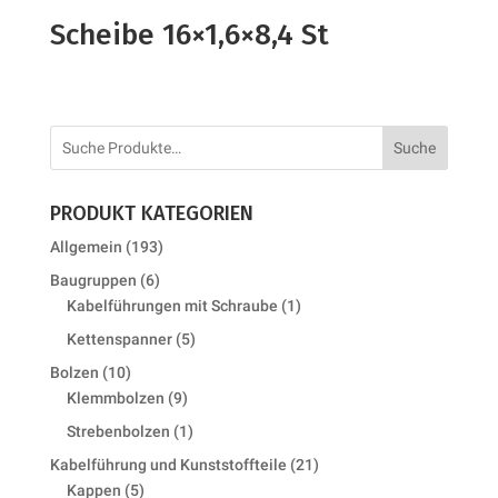
Scheibe 16×1,6×8,4 St
Suche
PRODUKT KATEGORIEN
193
Allgemein
193
products
6
Baugruppen
6
products
1
Kabelführungen mit Schraube
1
product
5
Kettenspanner
5
products
10
Bolzen
10
products
9
Klemmbolzen
9
products
1
Strebenbolzen
1
product
21
Kabelführung und Kunststoffteile
21
5
products
Kappen
5