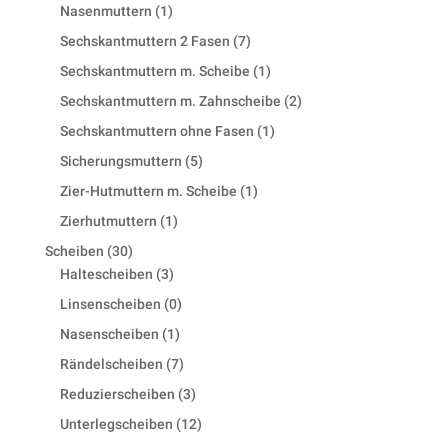
product
1
Nasenmuttern
1
product
7
Sechskantmuttern 2 Fasen
7
products
1
Sechskantmuttern m. Scheibe
1
product
2
Sechskantmuttern m. Zahnscheibe
2
products
1
Sechskantmuttern ohne Fasen
1
product
5
Sicherungsmuttern
5
products
1
Zier-Hutmuttern m. Scheibe
1
product
1
Zierhutmuttern
1
product
30
Scheiben
30
products
3
Haltescheiben
3
products
0
Linsenscheiben
0
products
1
Nasenscheiben
1
product
7
Rändelscheiben
7
products
3
Reduzierscheiben
3
products
12
Unterlegscheiben
12
products