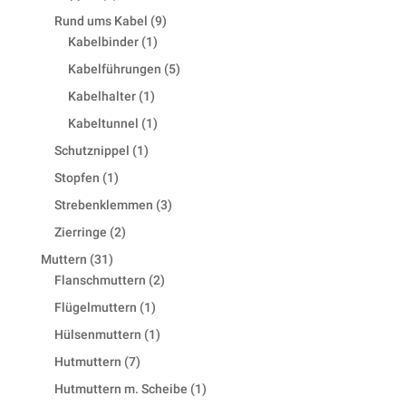
products
9
Rund ums Kabel
9
1
products
Kabelbinder
1
product
5
Kabelführungen
5
products
1
Kabelhalter
1
product
1
Kabeltunnel
1
product
1
Schutznippel
1
product
1
Stopfen
1
product
3
Strebenklemmen
3
products
2
Zierringe
2
products
31
Muttern
31
products
2
Flanschmuttern
2
products
1
Flügelmuttern
1
product
1
Hülsenmuttern
1
product
7
Hutmuttern
7
products
1
Hutmuttern m. Scheibe
1