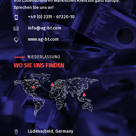
Von Lüdenscheid im Märkischen Kreis bis ganz Europa.
Sprechen Sie uns an!
+49 (0) 2351 - 67220-10

info@ag-bt.com

www.ag-bt.com

NIEDERLASSUNG
WO SIE UNS FINDEN
Lüdenscheid, Germany
