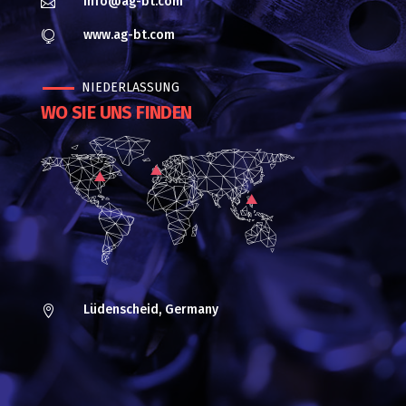
info@ag-bt.com

www.ag-bt.com

NIEDERLASSUNG
WO SIE UNS FINDEN
Lüdenscheid, Germany
