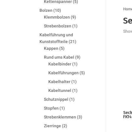
5
Kettenspanner
5
products
Hom
10
Bolzen
10
products
9
Klemmbolzen
9
Se
products
1
Strebenbolzen
1
Show
product
Kabelführung und
21
Kunststoffteile
21
5
products
Kappen
5
products
9
Rund ums Kabel
9
1
products
Kabelbinder
1
product
5
Kabelführungen
5
products
1
Kabelhalter
1
product
1
Kabeltunnel
1
product
1
Schutznippel
1
product
1
Stopfen
1
Sech
product
3
FK1
Strebenklemmen
3
products
2
Zierringe
2