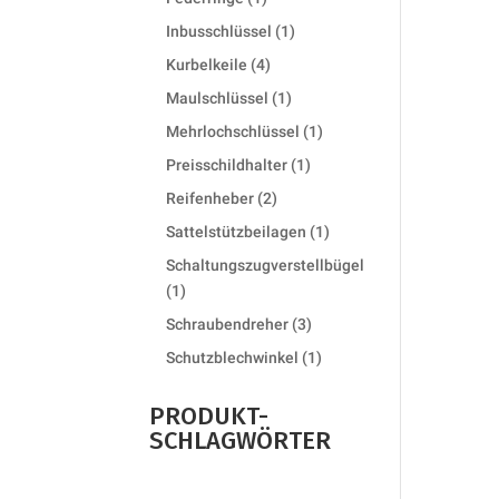
product
1
Inbusschlüssel
1
product
4
Kurbelkeile
4
products
1
Maulschlüssel
1
product
1
Mehrlochschlüssel
1
product
1
Preisschildhalter
1
product
2
Reifenheber
2
products
1
Sattelstützbeilagen
1
product
Schaltungszugverstellbügel
1
1
product
3
Schraubendreher
3
products
1
Schutzblechwinkel
1
product
PRODUKT-
SCHLAGWÖRTER