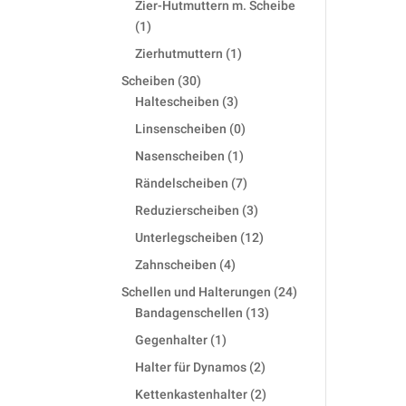
Zier-Hutmuttern m. Scheibe
1
1
product
1
Zierhutmuttern
1
product
30
Scheiben
30
products
3
Haltescheiben
3
products
0
Linsenscheiben
0
products
1
Nasenscheiben
1
product
7
Rändelscheiben
7
products
3
Reduzierscheiben
3
products
12
Unterlegscheiben
12
products
4
Zahnscheiben
4
products
24
Schellen und Halterungen
24
13
products
Bandagenschellen
13
products
1
Gegenhalter
1
product
2
Halter für Dynamos
2
products
2
Kettenkastenhalter
2