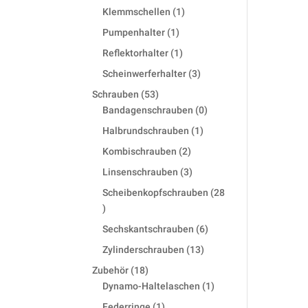
products
1
Klemmschellen
1
product
1
Pumpenhalter
1
product
1
Reflektorhalter
1
product
3
Scheinwerferhalter
3
products
53
Schrauben
53
products
0
Bandagenschrauben
0
products
1
Halbrundschrauben
1
product
2
Kombischrauben
2
products
3
Linsenschrauben
3
products
Scheibenkopfschrauben
28
28
products
6
Sechskantschrauben
6
products
13
Zylinderschrauben
13
products
18
Zubehör
18
products
1
Dynamo-Haltelaschen
1
product
1
Federringe
1