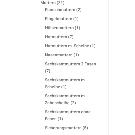
products
31
Muttern
31
products
2
Flanschmuttern
2
products
1
Flügelmuttern
1
product
1
Hülsenmuttern
1
product
7
Hutmuttern
7
products
1
Hutmuttern m. Scheibe
1
product
1
Nasenmuttern
1
product
Sechskantmuttern 2 Fasen
7
7
products
Sechskantmuttern m.
1
Scheibe
1
product
Sechskantmuttern m.
2
Zahnscheibe
2
products
Sechskantmuttern ohne
1
Fasen
1
product
5
Sicherungsmuttern
5
products