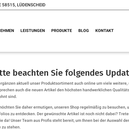
E 58515, LÜDENSCHEID
NEHMEN
LEISTUNGEN
PRODUKTE
BLOG
KONTAKT
tte beachten Sie folgendes Upda
ergänzen aktuell unser Produktsortiment auch online um viele weitere,
prechen auch die neuen Artikel den höchsten handwerklichen Qualität
hnt sind.
möchten Sie daher ermutigen, unseren Shop regelmäßig zu besuchen, 
folios zu entdecken. Der gewünschte Artikel ist noch nicht dabei? Treten
Sie da! Unser Team aus Profis steht bereit, um Ihnen bei der Auswahl d
e zu stehen.