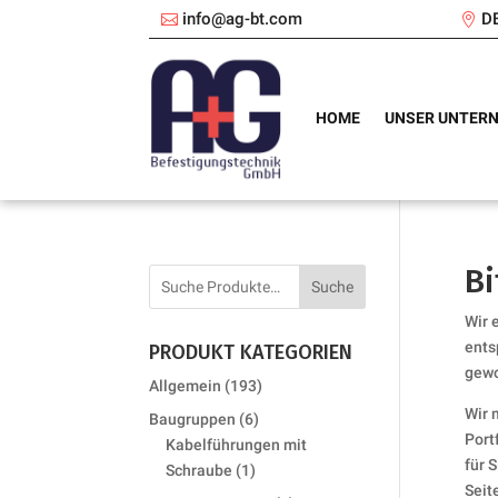
info@ag-bt.com
D
HOME
UNSER UNTER
Bi
Suche
Wir 
ents
PRODUKT KATEGORIEN
gewo
193
Allgemein
193
products
Wir 
6
Baugruppen
6
Port
products
Kabelführungen mit
für 
1
Schraube
1
Seit
product