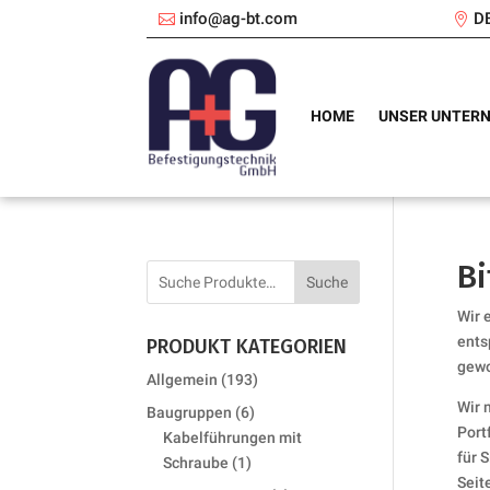
info@ag-bt.com
D
HOME
UNSER UNTER
Bi
Suche
Wir 
ents
PRODUKT KATEGORIEN
gewo
193
Allgemein
193
products
Wir 
6
Baugruppen
6
Port
products
Kabelführungen mit
für 
1
Schraube
1
Seit
product