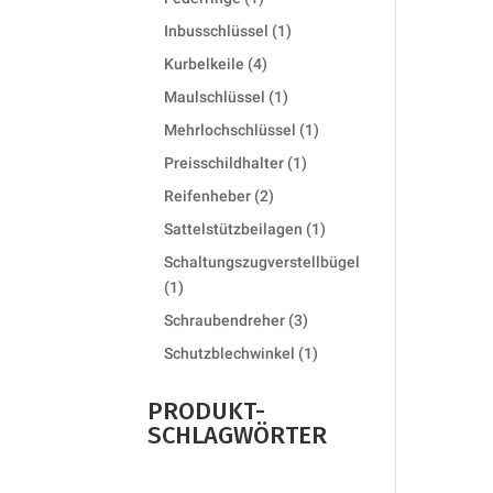
product
1
Inbusschlüssel
1
product
4
Kurbelkeile
4
products
1
Maulschlüssel
1
product
1
Mehrlochschlüssel
1
product
1
Preisschildhalter
1
product
2
Reifenheber
2
products
1
Sattelstützbeilagen
1
product
Schaltungszugverstellbügel
1
1
product
3
Schraubendreher
3
products
1
Schutzblechwinkel
1
product
PRODUKT-
SCHLAGWÖRTER