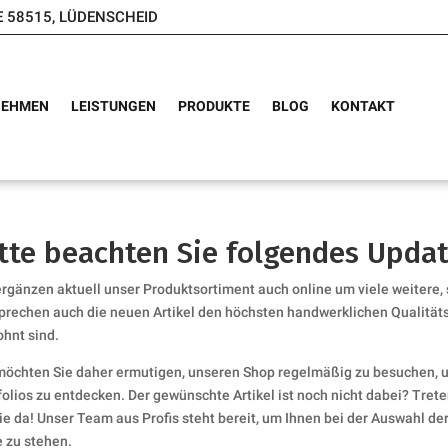
E 58515, LÜDENSCHEID
NEHMEN
LEISTUNGEN
PRODUKTE
BLOG
KONTAKT
tte beachten Sie folgendes Upda
ergänzen aktuell unser Produktsortiment auch online um viele weitere,
prechen auch die neuen Artikel den höchsten handwerklichen Qualität
hnt sind.
möchten Sie daher ermutigen, unseren Shop regelmäßig zu besuchen, 
folios zu entdecken. Der gewünschte Artikel ist noch nicht dabei? Treten
Sie da! Unser Team aus Profis steht bereit, um Ihnen bei der Auswahl d
e zu stehen.