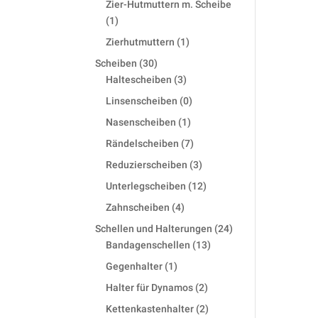
Zier-Hutmuttern m. Scheibe
1
1
product
1
Zierhutmuttern
1
product
30
Scheiben
30
products
3
Haltescheiben
3
products
0
Linsenscheiben
0
products
1
Nasenscheiben
1
product
7
Rändelscheiben
7
products
3
Reduzierscheiben
3
products
12
Unterlegscheiben
12
products
4
Zahnscheiben
4
products
24
Schellen und Halterungen
24
13
products
Bandagenschellen
13
products
1
Gegenhalter
1
product
2
Halter für Dynamos
2
products
2
Kettenkastenhalter
2