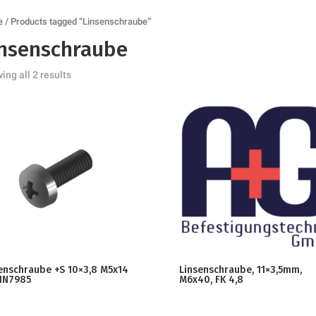
e
/ Products tagged “Linsenschraube”
insenschraube
ing all 2 results
enschraube +S 10×3,8 M5x14
Linsenschraube, 11×3,5mm,
IN7985
M6x40, FK 4,8