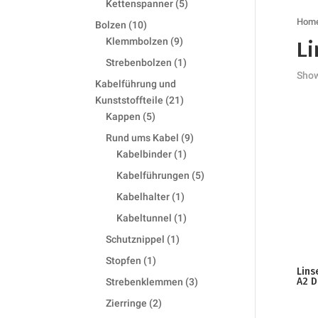
5
Kettenspanner
5
products
Hom
10
Bolzen
10
products
9
Klemmbolzen
9
L
products
1
Strebenbolzen
1
Show
product
Kabelführung und
21
Kunststoffteile
21
5
products
Kappen
5
products
9
Rund ums Kabel
9
1
products
Kabelbinder
1
product
5
Kabelführungen
5
products
1
Kabelhalter
1
product
1
Kabeltunnel
1
product
1
Schutznippel
1
product
1
Stopfen
1
Lins
product
3
A2 D
Strebenklemmen
3
products
2
Zierringe
2