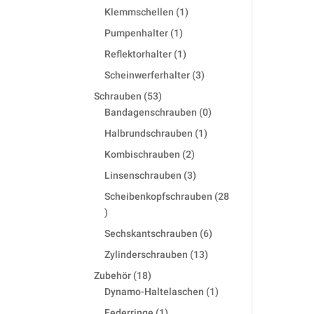
products
1
Klemmschellen
1
product
1
Pumpenhalter
1
product
1
Reflektorhalter
1
product
3
Scheinwerferhalter
3
products
53
Schrauben
53
products
0
Bandagenschrauben
0
products
1
Halbrundschrauben
1
product
2
Kombischrauben
2
products
3
Linsenschrauben
3
products
Scheibenkopfschrauben
28
28
products
6
Sechskantschrauben
6
products
13
Zylinderschrauben
13
products
18
Zubehör
18
products
1
Dynamo-Haltelaschen
1
product
1
Federringe
1