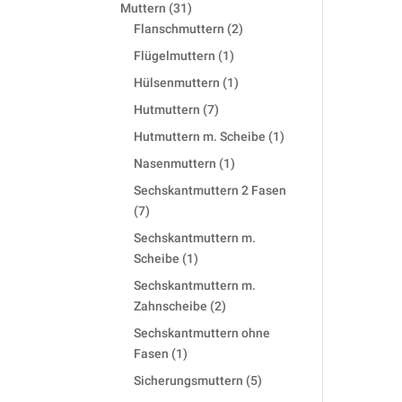
products
31
Muttern
31
products
2
Flanschmuttern
2
products
1
Flügelmuttern
1
product
1
Hülsenmuttern
1
product
7
Hutmuttern
7
products
1
Hutmuttern m. Scheibe
1
product
1
Nasenmuttern
1
product
Sechskantmuttern 2 Fasen
7
7
products
Sechskantmuttern m.
1
Scheibe
1
product
Sechskantmuttern m.
2
Zahnscheibe
2
products
Sechskantmuttern ohne
1
Fasen
1
product
5
Sicherungsmuttern
5
products