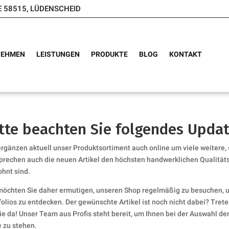
E 58515, LÜDENSCHEID
NEHMEN
LEISTUNGEN
PRODUKTE
BLOG
KONTAKT
tte beachten Sie folgendes Upda
ergänzen aktuell unser Produktsortiment auch online um viele weitere,
prechen auch die neuen Artikel den höchsten handwerklichen Qualität
hnt sind.
möchten Sie daher ermutigen, unseren Shop regelmäßig zu besuchen, 
folios zu entdecken. Der gewünschte Artikel ist noch nicht dabei? Treten
Sie da! Unser Team aus Profis steht bereit, um Ihnen bei der Auswahl d
e zu stehen.