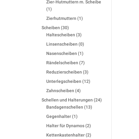
Zier-Hutmuttern m. Scheibe
1
1
product
1
Zierhutmuttern
1
product
30
Scheiben
30
products
3
Haltescheiben
3
products
0
Linsenscheiben
0
products
1
Nasenscheiben
1
product
7
Rändelscheiben
7
products
3
Reduzierscheiben
3
products
12
Unterlegscheiben
12
products
4
Zahnscheiben
4
products
24
Schellen und Halterungen
24
13
products
Bandagenschellen
13
products
1
Gegenhalter
1
product
2
Halter für Dynamos
2
products
2
Kettenkastenhalter
2