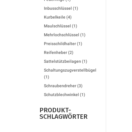
product
1
Inbusschlüssel
1
product
4
Kurbelkeile
4
products
1
Maulschlüssel
1
product
1
Mehrlochschlüssel
1
product
1
Preisschildhalter
1
product
2
Reifenheber
2
products
1
Sattelstützbeilagen
1
product
Schaltungszugverstellbügel
1
1
product
3
Schraubendreher
3
products
1
Schutzblechwinkel
1
product
PRODUKT-
SCHLAGWÖRTER