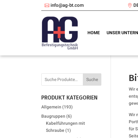
info@ag-bt.com
D
HOME
UNSER UNTER
Bi
Suche
Wir 
ents
PRODUKT KATEGORIEN
gewo
193
Allgemein
193
products
Wir 
6
Baugruppen
6
Port
products
Kabelführungen mit
für 
1
Schraube
1
Seit
product