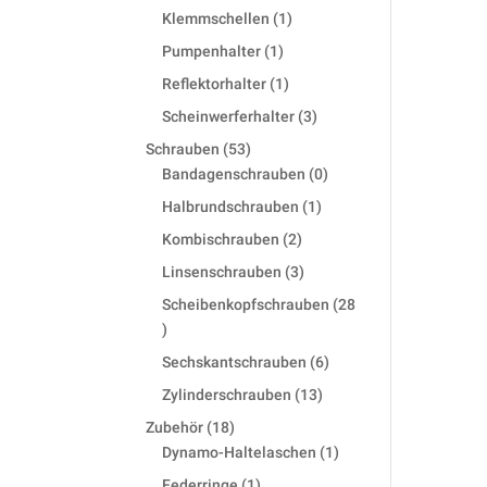
products
1
Klemmschellen
1
product
1
Pumpenhalter
1
product
1
Reflektorhalter
1
product
3
Scheinwerferhalter
3
products
53
Schrauben
53
products
0
Bandagenschrauben
0
products
1
Halbrundschrauben
1
product
2
Kombischrauben
2
products
3
Linsenschrauben
3
products
Scheibenkopfschrauben
28
28
products
6
Sechskantschrauben
6
products
13
Zylinderschrauben
13
products
18
Zubehör
18
products
1
Dynamo-Haltelaschen
1
product
1
Federringe
1