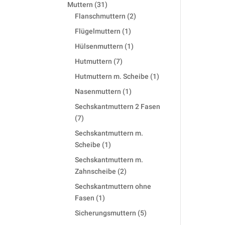
products
31
Muttern
31
products
2
Flanschmuttern
2
products
1
Flügelmuttern
1
product
1
Hülsenmuttern
1
product
7
Hutmuttern
7
products
1
Hutmuttern m. Scheibe
1
product
1
Nasenmuttern
1
product
Sechskantmuttern 2 Fasen
7
7
products
Sechskantmuttern m.
1
Scheibe
1
product
Sechskantmuttern m.
2
Zahnscheibe
2
products
Sechskantmuttern ohne
1
Fasen
1
product
5
Sicherungsmuttern
5
products