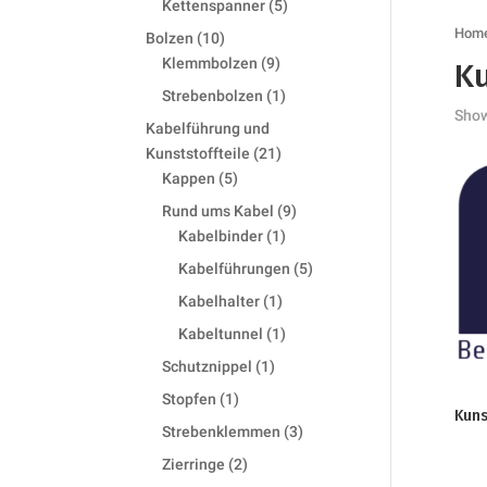
5
Kettenspanner
5
products
Hom
10
Bolzen
10
products
9
Klemmbolzen
9
Ku
products
1
Strebenbolzen
1
Show
product
Kabelführung und
21
Kunststoffteile
21
5
products
Kappen
5
products
9
Rund ums Kabel
9
1
products
Kabelbinder
1
product
5
Kabelführungen
5
products
1
Kabelhalter
1
product
1
Kabeltunnel
1
product
1
Schutznippel
1
product
1
Stopfen
1
Kuns
product
3
Strebenklemmen
3
products
2
Zierringe
2