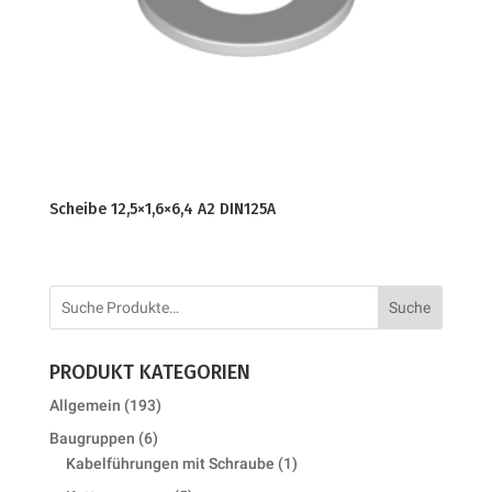
Scheibe 12,5×1,6×6,4 A2 DIN125A
Suche
PRODUKT KATEGORIEN
193
Allgemein
193
products
6
Baugruppen
6
products
1
Kabelführungen mit Schraube
1
product