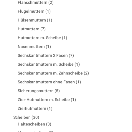
products
2
Flanschmuttern
2
products
1
Flügelmuttern
1
product
1
Hülsenmuttern
1
product
7
Hutmuttern
7
products
1
Hutmuttern m. Scheibe
1
product
1
Nasenmuttern
1
product
7
Sechskantmuttern 2 Fasen
7
products
1
Sechskantmuttern m. Scheibe
1
product
2
Sechskantmuttern m. Zahnscheibe
2
products
1
Sechskantmuttern ohne Fasen
1
product
5
Sicherungsmuttern
5
products
1
Zier-Hutmuttern m. Scheibe
1
product
1
Zierhutmuttern
1
product
30
Scheiben
30
products
3
Haltescheiben
3
products