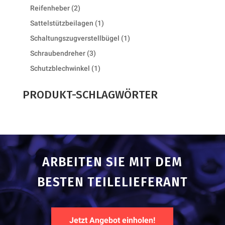
product
2
Reifenheber
2
products
1
Sattelstützbeilagen
1
product
1
Schaltungszugverstellbügel
1
product
3
Schraubendreher
3
products
1
Schutzblechwinkel
1
product
PRODUKT-SCHLAGWÖRTER
ARBEITEN SIE MIT DEM
BESTEN TEILELIEFERANT
Jetzt Angebot einholen!