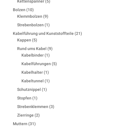
5
Kettenspanner
5
products
10
Bolzen
10
products
9
Klemmbolzen
9
products
1
Strebenbolzen
1
product
21
Kabelführung und Kunststoffteile
21
5
products
Kappen
5
products
9
Rund ums Kabel
9
1
products
Kabelbinder
1
product
5
Kabelführungen
5
products
1
Kabelhalter
1
product
1
Kabeltunnel
1
product
1
Schutznippel
1
product
1
Stopfen
1
product
3
Strebenklemmen
3
products
2
Zierringe
2
products
31
Muttern
31