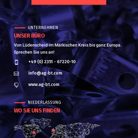
UNTERNEHMEN
UNSER BÜRO
Von Lüdenscheid im Märkischen Kreis bis ganz Europa.
Sprechen Sie uns an!
+49 (0) 2351 - 67220-10

info@ag-bt.com

www.ag-bt.com

NIEDERLASSUNG
WO SIE UNS FINDEN