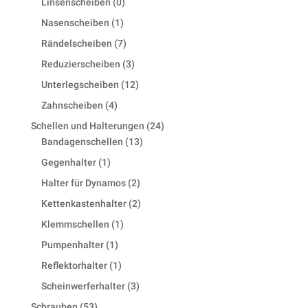
0
Linsenscheiben
0
products
1
Nasenscheiben
1
product
7
Rändelscheiben
7
products
3
Reduzierscheiben
3
products
12
Unterlegscheiben
12
products
4
Zahnscheiben
4
products
24
Schellen und Halterungen
24
13
products
Bandagenschellen
13
products
1
Gegenhalter
1
product
2
Halter für Dynamos
2
products
2
Kettenkastenhalter
2
products
1
Klemmschellen
1
product
1
Pumpenhalter
1
product
1
Reflektorhalter
1
product
3
Scheinwerferhalter
3
products
53
Schrauben
53