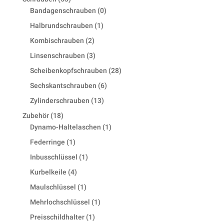
products
0
Bandagenschrauben
0
products
1
Halbrundschrauben
1
product
2
Kombischrauben
2
products
3
Linsenschrauben
3
products
28
Scheibenkopfschrauben
28
products
6
Sechskantschrauben
6
products
13
Zylinderschrauben
13
products
18
Zubehör
18
products
1
Dynamo-Haltelaschen
1
product
1
Federringe
1
product
1
Inbusschlüssel
1
product
4
Kurbelkeile
4
products
1
Maulschlüssel
1
product
1
Mehrlochschlüssel
1
product
1
Preisschildhalter
1