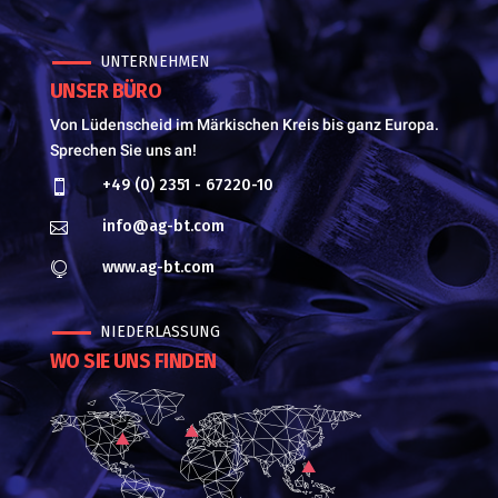
UNTERNEHMEN
UNSER BÜRO
Von Lüdenscheid im Märkischen Kreis bis ganz Europa.
Sprechen Sie uns an!
+49 (0) 2351 - 67220-10

info@ag-bt.com

www.ag-bt.com

NIEDERLASSUNG
WO SIE UNS FINDEN