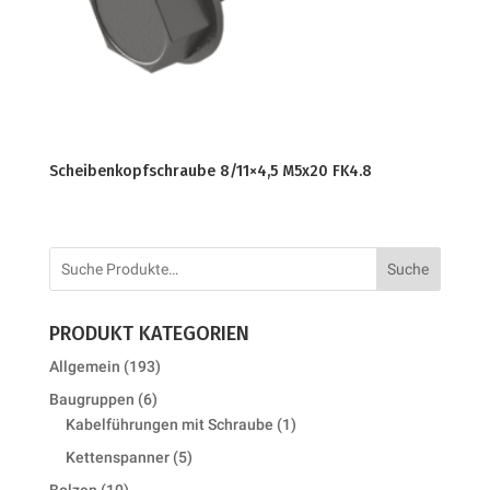
Scheibenkopfschraube 8/11×4,5 M5x20 FK4.8
Suche
PRODUKT KATEGORIEN
193
Allgemein
193
products
6
Baugruppen
6
products
1
Kabelführungen mit Schraube
1
product
5
Kettenspanner
5
products
10
Bolzen
10