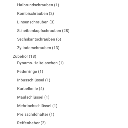
products
1
Halbrundschrauben
1
product
2
Kombischrauben
2
products
3
Linsenschrauben
3
products
28
Scheibenkopfschrauben
28
products
6
Sechskantschrauben
6
products
13
Zylinderschrauben
13
products
18
Zubehör
18
products
1
Dynamo-Haltelaschen
1
product
1
Federringe
1
product
1
Inbusschlüssel
1
product
4
Kurbelkeile
4
products
1
Maulschlüssel
1
product
1
Mehrlochschlüssel
1
product
1
Preisschildhalter
1
product
2
Reifenheber
2