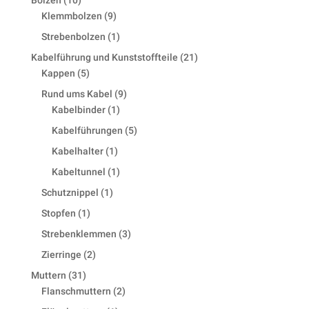
products
9
Klemmbolzen
9
products
1
Strebenbolzen
1
product
21
Kabelführung und Kunststoffteile
21
5
products
Kappen
5
products
9
Rund ums Kabel
9
1
products
Kabelbinder
1
product
5
Kabelführungen
5
products
1
Kabelhalter
1
product
1
Kabeltunnel
1
product
1
Schutznippel
1
product
1
Stopfen
1
product
3
Strebenklemmen
3
products
2
Zierringe
2
products
31
Muttern
31
products
2
Flanschmuttern
2
products