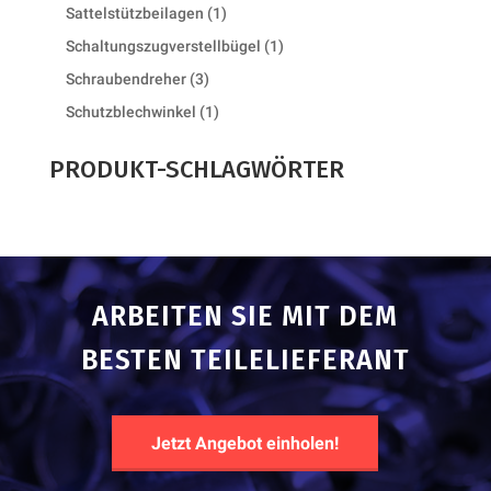
products
1
Sattelstützbeilagen
1
product
1
Schaltungszugverstellbügel
1
product
3
Schraubendreher
3
products
1
Schutzblechwinkel
1
product
PRODUKT-SCHLAGWÖRTER
ARBEITEN SIE MIT DEM
BESTEN TEILELIEFERANT
Jetzt Angebot einholen!