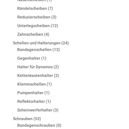
product
7
Rändelscheiben
7
products
3
Reduzierscheiben
3
products
12
Unterlegscheiben
12
products
4
Zahnscheiben
4
products
24
Schellen und Halterungen
24
13
products
Bandagenschellen
13
products
1
Gegenhalter
1
product
2
Halter für Dynamos
2
products
2
Kettenkastenhalter
2
products
1
Klemmschellen
1
product
1
Pumpenhalter
1
product
1
Reflektorhalter
1
product
3
Scheinwerferhalter
3
products
53
Schrauben
53
products
0
Bandagenschrauben
0