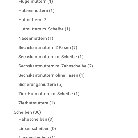
1
Flügelmuttern
1
product
1
Hülsenmuttern
1
product
7
Hutmuttern
7
products
1
Hutmuttern m. Scheibe
1
product
1
Nasenmuttern
1
product
7
Sechskantmuttern 2 Fasen
7
products
1
Sechskantmuttern m. Scheibe
1
product
2
Sechskantmuttern m. Zahnscheibe
2
products
1
Sechskantmuttern ohne Fasen
1
product
5
Sicherungsmuttern
5
products
1
Zier-Hutmuttern m. Scheibe
1
product
1
Zierhutmuttern
1
product
30
Scheiben
30
products
3
Haltescheiben
3
products
0
Linsenscheiben
0
products
1
Nasenscheiben
1